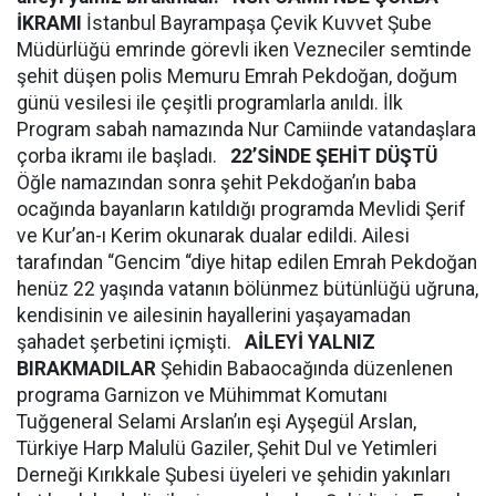
İKRAMI
İstanbul Bayrampaşa Çevik Kuvvet Şube
Müdürlüğü emrinde görevli iken Vezneciler semtinde
şehit düşen polis Memuru Emrah Pekdoğan, doğum
günü vesilesi ile çeşitli programlarla anıldı. İlk
Program sabah namazında Nur Camiinde vatandaşlara
çorba ikramı ile başladı.
22’SİNDE ŞEHİT DÜŞTÜ
Öğle namazından sonra şehit Pekdoğan’ın baba
ocağında bayanların katıldığı programda Mevlidi Şerif
ve Kur’an-ı Kerim okunarak dualar edildi. Ailesi
tarafından “Gencim “diye hitap edilen Emrah Pekdoğan
henüz 22 yaşında vatanın bölünmez bütünlüğü uğruna,
kendisinin ve ailesinin hayallerini yaşayamadan
şahadet şerbetini içmişti.
AİLEYİ YALNIZ
BIRAKMADILAR
Şehidin Babaocağında düzenlenen
programa Garnizon ve Mühimmat Komutanı
Tuğgeneral Selami Arslan’ın eşi Ayşegül Arslan,
Türkiye Harp Malulü Gaziler, Şehit Dul ve Yetimleri
Derneği Kırıkkale Şubesi üyeleri ve şehidin yakınları