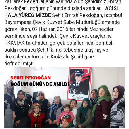
katılarak kederli ailenin yanında olup Şehidimiz Emrah
Pekdoğan’ı doğum gününde dualarla andılar.
ACISI
HALA YÜREĞİMİZDE
Şehit Emrah Pekdoğan, İstanbul
Bayrampaşa Çevik Kuvvet Şube Müdürlüğü emrinde
görevli iken, 07 Haziran 2016 tarihinde Vezneciler
semtinde seyir halindeki Çevik Kuvvet araçlarına
PKK\TAK tarafından gerçekleştirilen hain bombalı
saldırı sonucu Şehitlik mertebesine ulaşmış ve
düzenlenen tören ile Kırıkkale Şehitliğine
defnedilmişti.