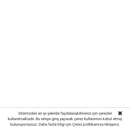
karşı önlemler artırıldı. Tarım ve hayvancılık
alanında güvenliği sağlamak amacıyla ekipler
tarafından denetim ve kontrol çalışmaları
yoğunlaştırıldı.
Sitemizden en iyi şekilde faydalanabilmeniz için çerezler
kullanılmaktadır. Bu siteye giriş yaparak çerez kullanımını kabul etmiş
bulunuyorsunuz. Daha fazla bilgi için
Çerez politikamıza
tıklayınız.