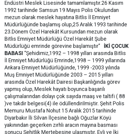
Endüstri Meslek Lisesinde tamamlamıştır.26 Kasım
1992 tarihinde Samsun 19 Mayıs Polis Okulundan
mezun olarak meslek hayatına Bitlis İl Emniyet
Müdürlüğünde başlamış olup,25 Aralık 1993 tarihinde
23.Dönem Özel Harekât Kursundan mezun olarak
Bitlis Emniyet Müdürlüğü Özel Harekât Şube
Müdürlüğü emrinde görevine başlamıştır”
İKİ ÇOCUK
BABASI
“Şehidimiz,1992 – 1998 yılları arasında Bitlis
İl Emniyet Müdürlüğü Emrinde,1998 – 1999 yıllarında
Ankara Emniyet Müdürlüğünde, 1999 -2003 yılında
Muş Emniyet Müdürlüğünde 2003 – 2015 yılları
arasında Özel Harekât Dairesi Başkanlığında görev
yapmış olup, Meslek hayatı boyunca başarılı
çalışmalarından dolayı çok sayıda maaş ve taltifi ( 88
)ve takdir belgesi(4) ile ödüllendirilmiştir. Şehit Polis
Memuru Mustafa Nohut 15 Aralık 2015 tarihinde
Diyarbakır İli Silvan İlçesine bağlı Oğuzlar Köyü
yakınından geçerken zırhlı aracın mayına basması
sonucu Şehitlik Mertebesine ulaşmıştır. Evli ve İki