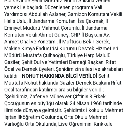
Polisevinde Şehit Mustafa Nohut Anısına verilen
yemek ile başladı. Düzenlenen programa Vali
Yardımcısı Abdullah Aslaner, Garnizon Komutanı Vekili
Halis Uslu, İl Jandarma Komutanı İsa Çakmak, İl
Emniyet Müdürü Mahmut Çorumlu, İl Jandarma
Komutan Vekili Ahmet Güneş, CHP İl Başkanı Av.
Ahmet Önal ve Yönetimi, İl Müftüsü Bekir Gerek,
Makine Kimya Endüstrisi Kurumu Destek Hizmetleri
Müdürü Mustafa Çulhaoğlu, Türkiye Harp Malulü
Gaziler, Şehit Dul ve Yetimleri Derneği Başkanı Rıfat
Öcal ve Dernek üyeleri, Şehidimizin ailesi ve akrabaları
katıldı.
NOHUT HAKKINDA BİLGİ VERİLDİ
Şehit
Mustafa Nohut hakkında Gaziler Dernek Başkanı Rıfat
Öcal tarafından katılımcılara şu bilgiler verildi;
“Şehidimiz, Zafer ve Münevver Çiftinin 3 Erkek
Çocuğunun en büyüğü olarak 24 Nisan 1968 tarihinde
İlimizde dünyaya gelmiştir. Şehidimiz İlkokulu Mehmet
Işıtan İlköğretim Okulunda, Orta Okulu Mehmet
Varlıoğlu Orta Okulunda, Lise Öğrenimini Kırıkkale