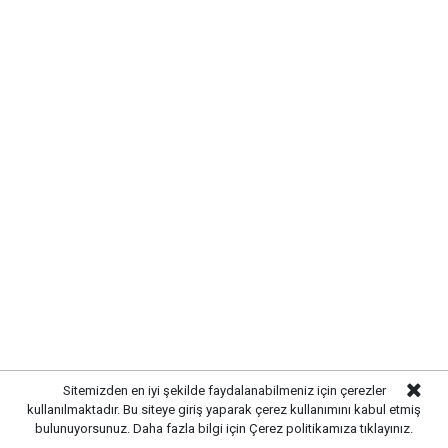
Sitemizden en iyi şekilde faydalanabilmeniz için çerezler
kullanılmaktadır. Bu siteye giriş yaparak çerez kullanımını kabul etmiş
Başkan Ahmet Önal, Çalılıöz
bulunuyorsunuz. Daha fazla bilgi için
Çerez politikamıza
tıklayınız.