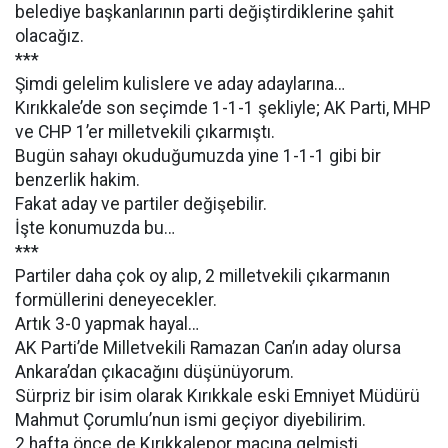
belediye başkanlarının parti değiştirdiklerine şahit
olacağız.
***
Şimdi gelelim kulislere ve aday adaylarına…
Kırıkkale’de son seçimde 1-1-1 şekliyle; AK Parti, MHP
ve CHP 1’er milletvekili çıkarmıştı.
Bugün sahayı okuduğumuzda yine 1-1-1 gibi bir
benzerlik hakim.
Fakat aday ve partiler değişebilir.
İşte konumuzda bu…
***
Partiler daha çok oy alıp, 2 milletvekili çıkarmanın
formüllerini deneyecekler.
Artık 3-0 yapmak hayal…
AK Parti’de Milletvekili Ramazan Can’ın aday olursa
Ankara’dan çıkacağını düşünüyorum.
Sürpriz bir isim olarak Kırıkkale eski Emniyet Müdürü
Mahmut Çorumlu’nun ismi geçiyor diyebilirim.
2 hafta önce de Kırıkkalepor maçına gelmişti.