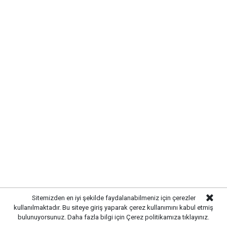
TERÖRSÜZ TÜRKİYE İSTİYORUZ
Türkiye’nin terörden arındırılması konusunda partisinin
desteğinin bulunduğunu belirten Hayati Çetin, ancak
Sitemizden en iyi şekilde faydalanabilmeniz için çerezler
sürecin şehit aileleri ve gazilerin hassasiyetleri
kullanılmaktadır. Bu siteye giriş yaparak çerez kullanımını kabul etmiş
gözetilerek yürütülmesi gerektiğini ifade etti.Çetin,
bulunuyorsunuz. Daha fazla bilgi için
Çerez politikamıza
tıklayınız.
Türkiye’nin terörle mücadelede ağır bedeller ödediğini