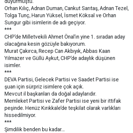
duyurmuştu.
Orhan Kılıç, Adnan Duman, Cankut Sarıtaş, Adnan Tezel,
Tolga Tunç, Harun Yüksel, İsmet Köksal ve Orhan
Sungur gibi isimlerin de adı geçiyor.
***
CHP’de Milletvekili Ahmet Önal’ın yine 1. sıradan aday
olacağına kesin gözüyle bakıyorum.
Murat Çakırca, Recep Can Akbıyık, Abbas Kaan
Yılmazer ve Güllü Aykut, CHP’de adaylık düşünen
isimler.
***
DEVA Partisi, Gelecek Partisi ve Saadet Partisi ise
şuan için sürpriz isimlere çok açık.
Mevcut il başkanları da doğal adaylarıdır.
Memleket Partisi ve Zafer Partisi ise yeni bir ittifak
peşinde. Henüz Kırıkkale’de teşkilat olarak varlıkları
hissedilmiyor.
***
Şimdilik benden bu kadar…