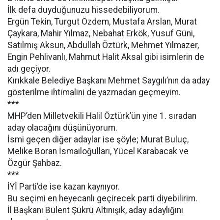
İlk defa duyduğunuzu hissedebiliyorum.
Ergün Tekin, Turgut Özdem, Mustafa Arslan, Murat
Çaykara, Mahir Yılmaz, Nebahat Erkök, Yusuf Güni,
Satılmış Aksun, Abdullah Öztürk, Mehmet Yılmazer,
Engin Pehlivanlı, Mahmut Halit Aksal gibi isimlerin de
adı geçiyor.
Kırıkkale Belediye Başkanı Mehmet Saygılı’nın da aday
gösterilme ihtimalini de yazmadan geçmeyim.
***
MHP’den Milletvekili Halil Öztürk’ün yine 1. sıradan
aday olacağını düşünüyorum.
İsmi geçen diğer adaylar ise şöyle; Murat Buluç,
Melike Boran İsmailoğulları, Yücel Karabacak ve
Özgür Şahbaz.
***
İYİ Parti’de ise kazan kaynıyor.
Bu seçimi en heyecanlı geçirecek parti diyebilirim.
İl Başkanı Bülent Şükrü Altınışık, aday adaylığını