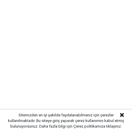
Yayınlanma:
07 Ağustos 2026 Cuma 11:21
Gazetekale.com
Haber Merkezi
Makine ve Kimya Endüstrisi (MKE), geliştirdiği yerli
ve milli savunma ürünleriyle dikkat çekmeye devam
ediyor. Türk mühendislerinin imzasını taşıyan yeni
nesil sistemler, savunma sanayisinde Türkiye’nin
gücünü ortaya koyuyor.
Sitemizden en iyi şekilde faydalanabilmeniz için çerezler
kullanılmaktadır. Bu siteye giriş yaparak çerez kullanımını kabul etmiş
bulunuyorsunuz. Daha fazla bilgi için
Çerez politikamıza
tıklayınız.