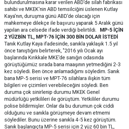
bulundurulmasına karar verilen ABD'de silah fabrikası
sahibi ve MKEK'nin ABD temsilciğini üslenen Kutlay
Kaya'nın, duruşma günü ABD'de olacağı için
mahkemeye dilekçe ile başvuru yaparak 5 Aralık günü
yapılan ara celsede ifade verdiği belirtildi.
MP-5 İÇİN
2 YÜZBİN TL, MPT-76 İÇİN 300 BİN DOLAR İSTEDİ
Tanık Kutlay Kaya ifadesinde, sanıkla yaklaşık 1.5 yıl
önce tanıştığını belirterek, "2016 yılı Ocak ayı
başlarında Kırıkkale MKE'de sanığın odasında
görüştüğümüz sırada bana maaşının yetmediğini 2-3
kez söyledi. Ben önce anlamadığımı söyledim. Sanık
bana MP-5 serisi ve MPT-76 silahlara ilişkin tüm
bilgileri ve çizimleri verebileceğini söyledi. Ben
duruma çok sinirlenip durumu MKEK Genel
müdürlüğü yetkilileri ile görüştüm. Yetkililer durumu
polise bildirmişler. Onlar da bu durumun çok ciddi
olduğunu ve sanıkla görüşmeye devam etmemi
söylediler. Bunu üzerine sanıkla 4-5 kez görüştüm.
Sanık başlangıçta MP-5 serisi için 2 yüz 60 bin TL,