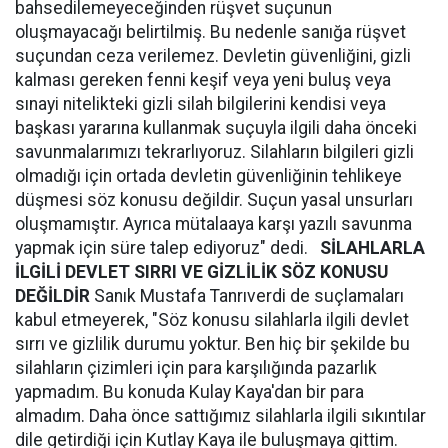
bahsedilemeyeceğinden rüşvet suçunun
oluşmayacağı belirtilmiş. Bu nedenle sanığa rüşvet
suçundan ceza verilemez. Devletin güvenliğini, gizli
kalması gereken fenni keşif veya yeni buluş veya
sınayi nitelikteki gizli silah bilgilerini kendisi veya
başkası yararına kullanmak suçuyla ilgili daha önceki
savunmalarımızı tekrarlıyoruz. Silahların bilgileri gizli
olmadığı için ortada devletin güvenliğinin tehlikeye
düşmesi söz konusu değildir. Suçun yasal unsurları
oluşmamıştır. Ayrıca mütalaaya karşı yazılı savunma
yapmak için süre talep ediyoruz" dedi.
SİLAHLARLA
İLGİLİ DEVLET SIRRI VE GİZLİLİK SÖZ KONUSU
DEĞİLDİR
Sanık Mustafa Tanrıverdi de suçlamaları
kabul etmeyerek, "Söz konusu silahlarla ilgili devlet
sırrı ve gizlilik durumu yoktur. Ben hiç bir şekilde bu
silahların çizimleri için para karşılığında pazarlık
yapmadım. Bu konuda Kulay Kaya'dan bir para
almadım. Daha önce sattığımız silahlarla ilgili sıkıntılar
dile getirdiği için Kutlay Kaya ile buluşmaya gittim.