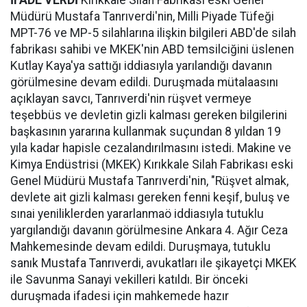
İFADE VERDİ
Kırıkkale Silah Fabrikası eski Genel
Müdürü Mustafa Tanrıverdi'nin, Milli Piyade Tüfeği
MPT-76 ve MP-5 silahlarına ilişkin bilgileri ABD'de silah
fabrikası sahibi ve MKEK'nin ABD temsilciğini üslenen
Kutlay Kaya'ya sattığı iddiasıyla yarılandığı davanın
görülmesine devam edildi. Duruşmada mütalaasını
açıklayan savcı, Tanrıverdi'nin rüşvet vermeye
teşebbüs ve devletin gizli kalması gereken bilgilerini
başkasının yararına kullanmak suçundan 8 yıldan 19
yıla kadar hapisle cezalandırılmasını istedi. Makine ve
Kimya Endüstrisi (MKEK) Kırıkkale Silah Fabrikası eski
Genel Müdürü Mustafa Tanrıverdi'nin, "Rüşvet almak,
devlete ait gizli kalması gereken fenni keşif, buluş ve
sınai yeniliklerden yararlanmaö iddiasıyla tutuklu
yargılandığı davanın görülmesine Ankara 4. Ağır Ceza
Mahkemesinde devam edildi. Duruşmaya, tutuklu
sanık Mustafa Tanrıverdi, avukatları ile şikayetçi MKEK
ile Savunma Sanayi vekilleri katıldı. Bir önceki
duruşmada ifadesi için mahkemede hazır