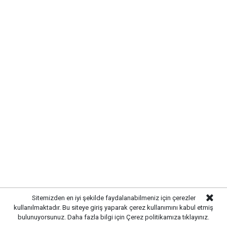
Etiketler :
Anahtar Parti haberleri
Sitemizden en iyi şekilde faydalanabilmeniz için çerezler
Gelişmelerden haberdar olmak
kullanılmaktadır. Bu siteye giriş yaparak çerez kullanımını kabul etmiş
için Google News'te
bulunuyorsunuz. Daha fazla bilgi için
Çerez politikamıza
tıklayınız.
Gazetekale.com'a abone olun!