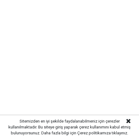
KIRIKKALE’DE HAYVAN SAĞLIĞI
İÇİN ÖNLEMLER ARTIRILDI
Kırıkkale’de hayvan hastalıklarının yayılmasını önlemek
ve hayvancılığın sürdürülebilirliğini sağlamak amacıyla
çalışmalar hız kazandı. Yetkili ekipler, kent genelinde
hayvan sağlığına yönelik kontrollerini artırarak gerekli
tedbirleri uygulamaya başladı.
Yürütülen çalışmalar kapsamında işletmelerde sağlık
kontrolleri gerçekleştirilirken, yetiştiricilere
Sitemizden en iyi şekilde faydalanabilmeniz için çerezler
kullanılmaktadır. Bu siteye giriş yaparak çerez kullanımını kabul etmiş
hastalıklarla mücadele konusunda bilgilendirmelerde
bulunuyorsunuz. Daha fazla bilgi için
Çerez politikamıza
tıklayınız.
bulunuldu. Hayvan hareketlerinin takip edilmesi ve