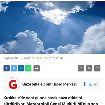
Yayınlanma:
06 Ağustos 2026 Perşembe 09:47
Gazetekale.com
Haber Merkezi
Kırıkkale'de yeni günde sıcak hava etkisini
sürdürüyor. Meteoroloji Genel Müdürlüğü'nün son