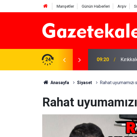
Manşetler
Günün Haberleri
Arşiv
S
si: 7 Ağustos 2026
24
09:20
Kırıkka
Anasayfa
Siyaset
Rahat uyumamızı s
Rahat uyumamızı 