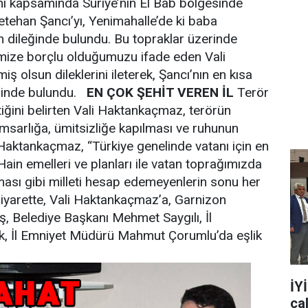
nı kapsamında Suriye’nin El Bab bölgesinde
han Şancı’yı, Yenimahalle’de ki baba
 dileğinde bulundu. Bu topraklar üzerinde
imize borçlu olduğumuzu ifade eden Vali
 olsun dileklerini ileterek, Şancı’nın en kısa
sinde bulundu.
EN ÇOK ŞEHİT VEREN İL
Terör
ttiğini belirten Vali Haktankaçmaz, terörün
ramsarlığa, ümitsizliğe kapılması ve ruhunun
Haktankaçmaz, “Türkiye genelinde vatanı için en
 Hain emelleri ve planları ile vatan toprağımızda
ası gibi milleti hesap edemeyenlerin sonu her
iyarette, Vali Haktankaçmaz’a, Garnizon
, Belediye Başkanı Mehmet Saygılı, İl
, İl Emniyet Müdürü Mahmut Çorumlu’da eşlik
İY
ça