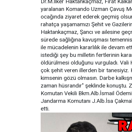
Dr.M.İlker Haktankaçmaz, Fırat Kalka
yaralanan Komando Uzman Çavuş Mete
ocağında ziyaret ederek geçmiş olsun
rahatça yaşamamızı Şehit ve Gaziler
Haktankaçmaz, Şancı ve ailesine geçmiş
sürede sağlığına kavuşması temenni
ile mücadelenin kararlılık ile devam e
istediği şey bu milletin fertlerinin ka
öldürülmesi olduğunu vurguladı. Vali 
çok şehit veren illerden bir tanesiyiz.
kimsenin gözü olmasın. Darbe kalkışm
zaman hüsrandır" şeklinde konuştu. Z
Komutan Vekili Bkm.Alb.İsmail Ödemiş
Jandarma Komutanı J.Alb.İsa Çakmak
etti.