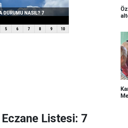
Öz
alt
Ka
Me
 Eczane Listesi: 7