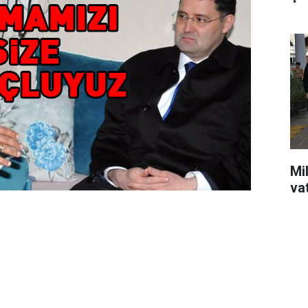
Mil
va