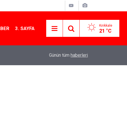
Kırıkkale
ABER
3. SAYFA
21 °C
09:14
Kırıkkale'de altın fiyatları ne kadar? 7 Ağustos 
Günün tüm
haberleri