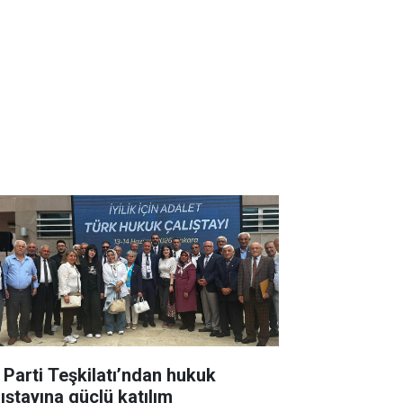
İ Parti Teşkilatı’ndan hukuk
lıştayına güçlü katılım