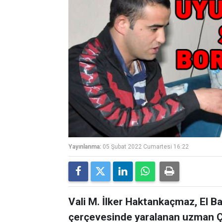
Yayınlanma:
05 Şubat 2022 Cumartesi 16:22
Vali M. İlker Haktankaçmaz, El 
çerçevesinde yaralanan uzman Ç