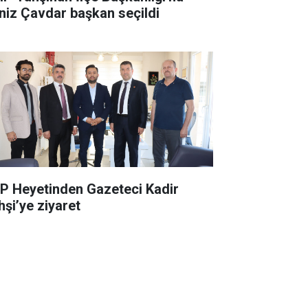
niz Çavdar başkan seçildi
P Heyetinden Gazeteci Kadir
hşi’ye ziyaret