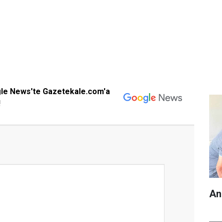
gle News'te Gazetekale.com'a
!
An