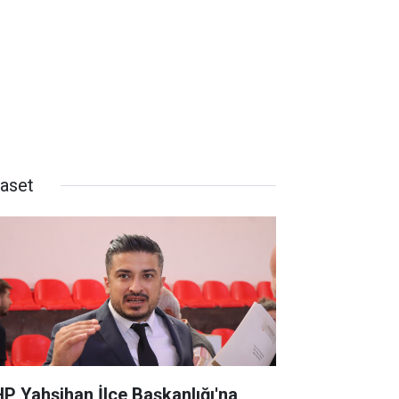
yaset
P Yahşihan İlçe Başkanlığı'na