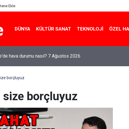
itene Ekle
DÜNYA
KÜLTÜR SANAT
TEKNOLOJI
ÖZEL H
le'de hava durumu nasıl? 7 Ağustos 2026
ize borçluyuz
size borçluyuz