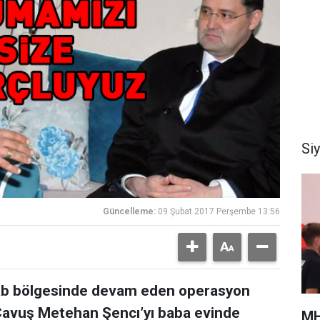
Si
Güncelleme:
09 Şubat 2017 Perşembe 13:56
Bab bölgesinde devam eden operasyon
avuş Metehan Şencı’yı baba evinde
MH