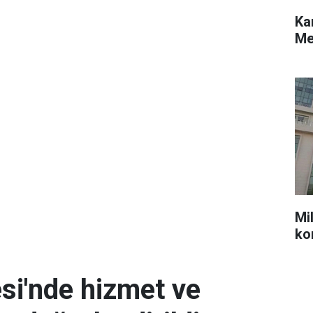
Ka
Me
Mil
ko
si'nde hizmet ve