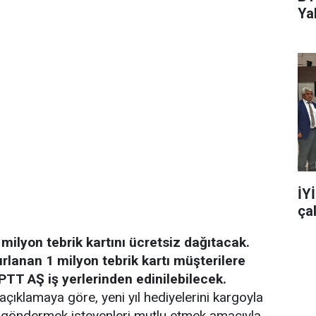
Ya
İY
ça
 milyon tebrik kartını ücretsiz dağıtacak.
ırlanan 1 milyon tebrik kartı müşterilere
 PTT AŞ iş yerlerinden edinilebilecek.
çıklamaya göre, yeni yıl hediyelerini kargoyla
tı göndermek isteyenleri mutlu etmek amacıyla