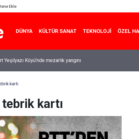
itene Ekle
DÜNYA
KÜLTÜR SANAT
TEKNOLOJI
ÖZEL H
rt Yeşilyazı Köyü'nde mezarlık yangını
brik kartı
tebrik kartı