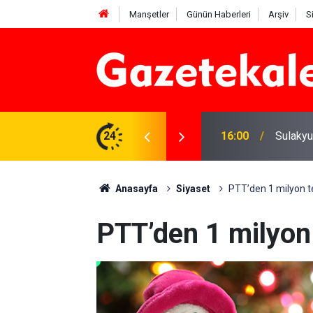
Manşetler
Günün Haberleri
Arşiv
S
e yatırım çalışmaları değerlendirildi
24
16:00
Sulakyu
Anasayfa
Siyaset
PTT’den 1 milyon te
PTT’den 1 milyon 