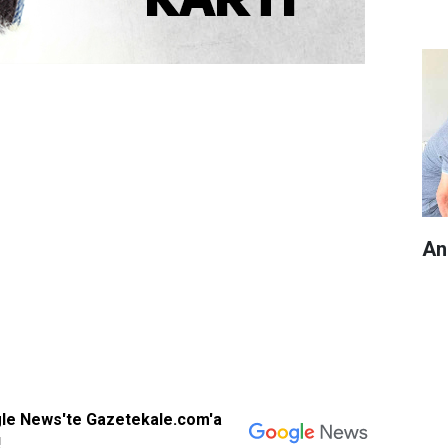
An
gle News'te Gazetekale.com'a
!