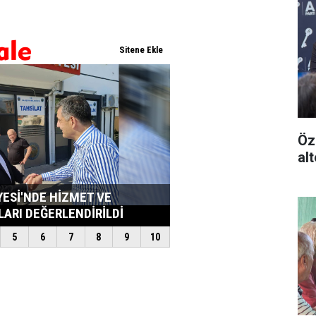
Öz
alt