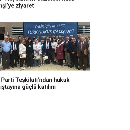
hşi’ye ziyaret
İ Parti Teşkilatı’ndan hukuk
lıştayına güçlü katılım