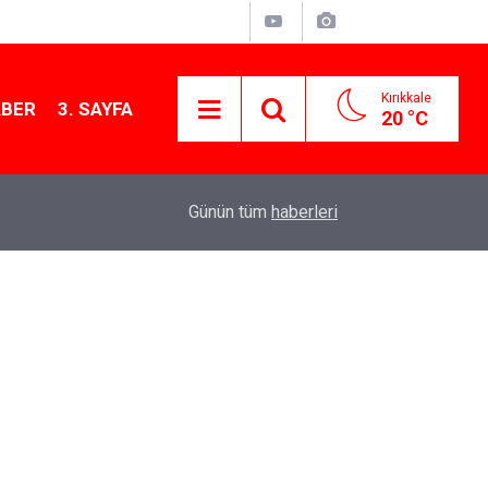
Kırıkkale
ABER
3. SAYFA
20 °C
15:54
Kırıkkale'de çekiciye çarpan kamyon hurdaya d
Günün tüm
haberleri