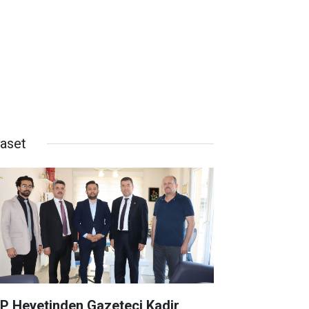
yaset
P Heyetinden Gazeteci Kadir