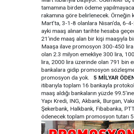
tamamına birden ödeme yapılmayacak
rakamına göre belirlenecek. Örneğin 
Mart’ta, 3-1-8 olanlara Nisan’da, 6-4
ayki maaş alınan tarihte hesaba geç
21’inde maaş alan bir kişi maaşıyla b
Maaşa ilave promosyon 300-450 lira a
olan 2.3 milyon emekliye 300 lira, 10
lira, 2000 lira üzerinde olan 791 bi
bankalara gidip promosyon sözleşme
promosyon da yok.
5 MİLYAR ÖDE
itibarıyla toplam 16 bankayla protoko
maaş aldığı bankaların yüzde 99.5’ine 
Yapı Kredi, ING, Akbank, Burgan, Vak
Şekerbank, Halkbank, Fibabanka, PTT
ödenecek toplam promosyon tutarı 5 m