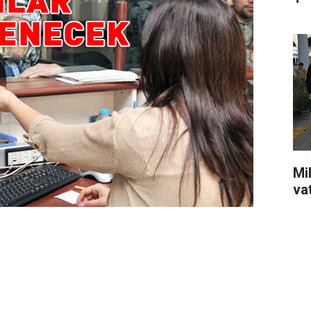
Mil
va