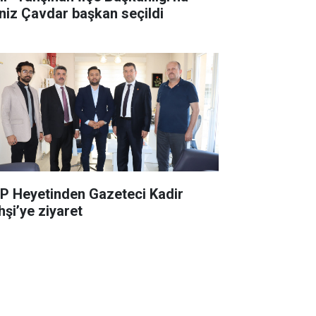
niz Çavdar başkan seçildi
P Heyetinden Gazeteci Kadir
hşi’ye ziyaret