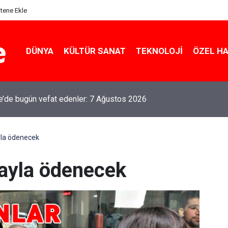
itene Ekle
DÜNYA
KÜLTÜR SANAT
TEKNOLOJI
ÖZEL H
le’de bugün vefat edenler: 7 Ağustos 2026
yla ödenecek
ayla ödenecek