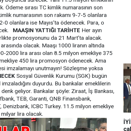
. Ödeme sırası TC kimlik numarasının son
kimlik numarasının son rakamı 9-7-5 olanlara
-2-0 olanlara ise Mayıs’ta ödenecek. Para, o
ecek.
MAAŞIN YATTIĞI TARİHTE
Her ayın
irlikte promosyonunu da 21 Mart’ta alacak.
rasında olacak. Maaşı 1000 liranın altında
00-2000 lira arası olan 8.5 milyon emekliye 375
n emekliye 450 lira promosyon ödenecek. Ama
si imzalamayı unutmayın! Sözleşme yoksa
NECEK
Sosyal Güvenlik Kurumu (SGK) bugün
l imzaladığını duyurdu. Bu bankalar emeklilerin
denk geliyor. Bankalar şöyle: Ziraat, İş Bankası,
ıfbank, TEB, Garanti, QNB Finansbank,
, Denizbank, ICBC Turkey. 11.5 milyon emekliye
ilyar lira olacak.
İY
ça