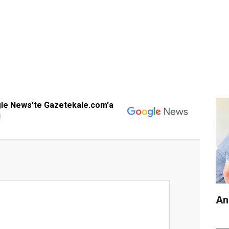
gle News'te Gazetekale.com'a
!
An