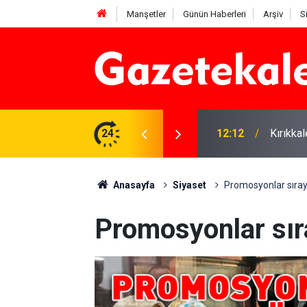
Manşetler
Günün Haberleri
Arşiv
S
 karşı denetimler artırıldı
24
12:12
Kırıkka
Anasayfa
Siyaset
Promosyonlar sıra
Promosyonlar sır