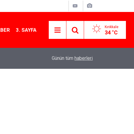
Kırıkkale
ABER
3. SAYFA
34 °C
11:21
MKE’nin Yerli Savunma Teknolojileri Dünya Sah
Günün tüm
haberleri