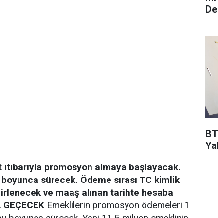
De
BT
Ya
 itibarıyla promosyon almaya başlayacak.
 boyunca sürecek. Ödeme sırası TC kimlik
irlenecek ve maaş alınan tarihte hesaba
A GEÇECEK
Emeklilerin promosyon ödemeleri 1
 ay boyunca sürecek. Yani 11.5 milyon emeklinin