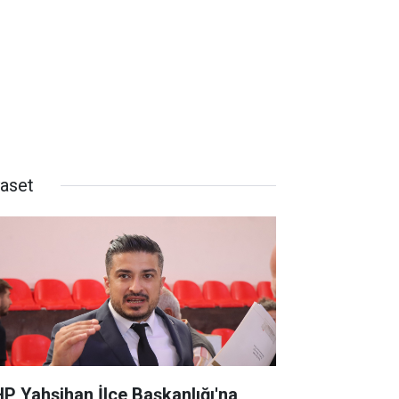
yaset
P Yahşihan İlçe Başkanlığı'na