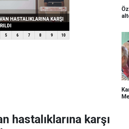
Öz
alt
Ka
Me
an hastalıklarına karşı