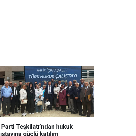
İ Parti Teşkilatı’ndan hukuk
lıştayına güçlü katılım