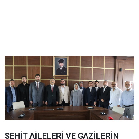
ŞEHİT AİLELERİ VE GAZİLERİN