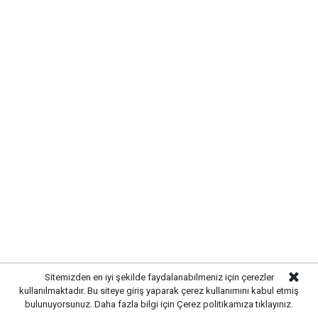
KIRIKKALE’DE HAYVAN SAĞLIĞI
İÇİN ÖNLEMLER ARTIRILDI
Sitemizden en iyi şekilde faydalanabilmeniz için çerezler
kullanılmaktadır. Bu siteye giriş yaparak çerez kullanımını kabul etmiş
bulunuyorsunuz. Daha fazla bilgi için
Çerez politikamıza
tıklayınız.
Kırıkkale’de hayvan hastalıklarının yayılmasını önlemek