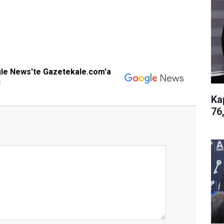
gle News'te Gazetekale.com'a
!
Ka
76