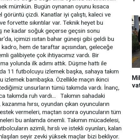
emek mümkün. Bugün oynanan oyunu kısaca
örüntü çizdi. Kanatlar iyi çalıştı, kaleci ve
 forvette sıkıntılar var. Teknik heyet bu
ış ne kadar soğuk geçerse geçsin sonu
r’da, içimizi ısıtan bahar güneşi gibi geldi bu
k kadro, hem de taraftar açısından, geleceğe
i galibiyete çok ihtiyacımız vardı. Bir
ma yolunda ilk adımı attık. Düşme hattı ile
hada 11 futbolcuyu izlemek başka, sahaya takım
Mil
u izlemek bambaşka. Özellikle maçın ikinci
va
istediğimiz unsurların tümü takımda vardı. İnanç,
ca takımda ruh vardı… Takımın sahadaki
ü, kazanma hırsı, oyundan çıkan oyuncuların
estek vermeleri, maçtan sonra oyuncuların tüm
şmeleri bu anlamda önemli. Takımın mücadelesi,
bolcuların azimli, hırslı ve istekli oyunları, kalan
nlaşılan seyir zevki yüksek maçlar bizi bekliyor.