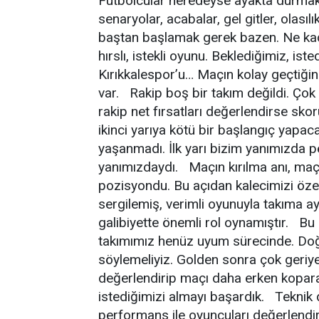
Futbolcular neredeyse ayakta durmakt
senaryolar, acabalar, gel gitler, olası
baştan başlamak gerek bazen. Ne kadar
hırslı, istekli oyunu. Beklediğimiz, i
Kırıkkalespor’u… Maçın kolay geçtiği
var. Rakip boş bir takım değildi. Çok
rakip net fırsatları değerlendirse sk
ikinci yarıya kötü bir başlangıç yapa
yaşanmadı. İlk yarı bizim yanımızda 
yanımızdaydı. Maçın kırılma anı, maç 
pozisyondu. Bu açıdan kalecimizi özel
sergilemiş, verimli oyunuyla takıma a
galibiyette önemli rol oynamıştır. Bu 
takımımız henüz uyum sürecinde. Doğa
söylemeliyiz. Golden sonra çok geriye
değerlendirip maçı daha erken kopar
istediğimizi almayı başardık. Teknik 
performans ile oyuncuları değerlendi