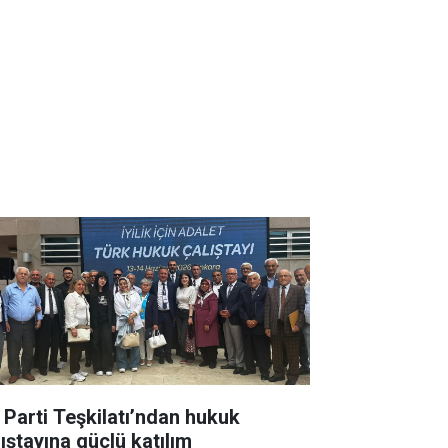
İ Parti Teşkilatı’ndan hukuk
lıştayına güçlü katılım