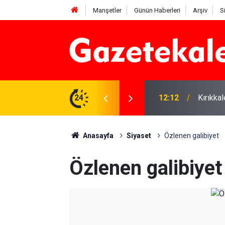
Manşetler
Günün Haberleri
Arşiv
S
 karşı denetimler artırıldı
24
12:12
Kırıkka
Anasayfa
Siyaset
Özlenen galibiyet
Özlenen galibiyet