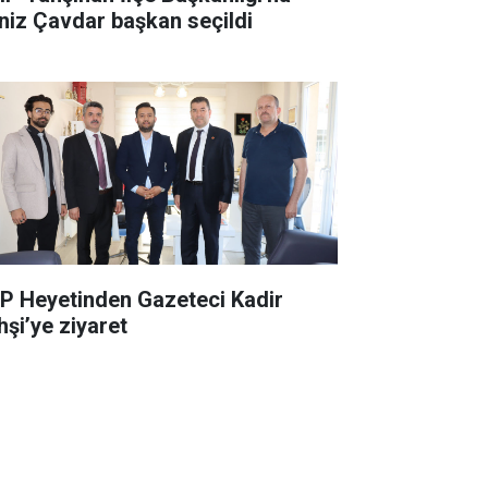
niz Çavdar başkan seçildi
P Heyetinden Gazeteci Kadir
hşi’ye ziyaret