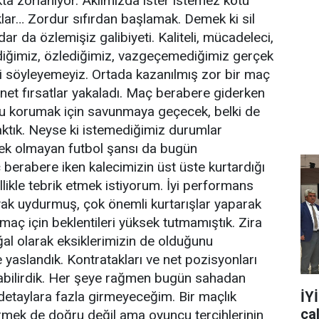
a zorlanıyor. Aklımızda ister istemez kötü
lıklar… Zordur sıfırdan başlamak. Demek ki sil
 da özlemişiz galibiyeti. Kaliteli, mücadeleci,
stediğimiz, özlediğimiz, vazgeçemediğimiz gerçek
ni söyleyemeyiz. Ortada kazanılmış zor bir maç
 net fırsatlar yakaladı. Maç berabere giderken
oru korumak için savunmaya geçecek, belki de
caktık. Neyse ki istemediğimiz durumlar
pek olmayan futbol şansı da bugün
berabere iken kalecimizin üst üste kurtardığı
likle tebrik etmek istiyorum. İyi performans
yak uydurmuş, çok önemli kurtarışlar yaparak
maç için beklentileri yüksek tutmamıştık. Zira
l olarak eksiklerimizin de olduğunu
 yaslandık. Kontratakları ve net pozisyonları
abilirdik. Her şeye rağmen bugün sahadan
İY
detaylara fazla girmeyeceğim. Bir maçlık
ça
rmek de doğru değil ama oyuncu tercihlerinin