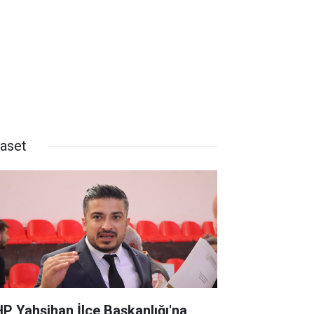
yaset
P Yahşihan İlçe Başkanlığı'na