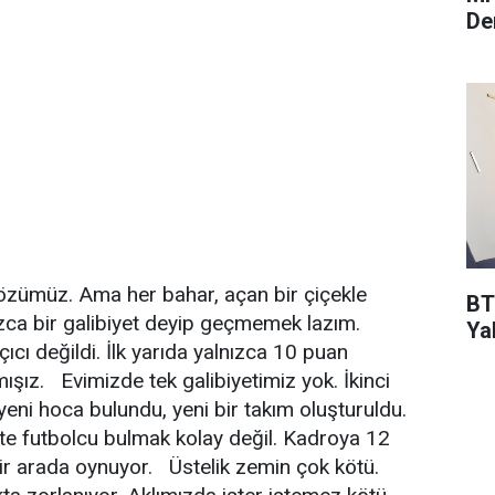
De
sözümüz. Ama her bahar, açan bir çiçekle
BT
zca bir galibiyet deyip geçmemek lazım.
Ya
cı değildi. İlk yarıda yalnızca 10 puan
mışız. Evimizde tek galibiyetimiz yok. İkinci
 yeni hoca bulundu, yeni bir takım oluşturuldu.
kte futbolcu bulmak kolay değil. Kadroya 12
z bir arada oynuyor. Üstelik zemin çok kötü.