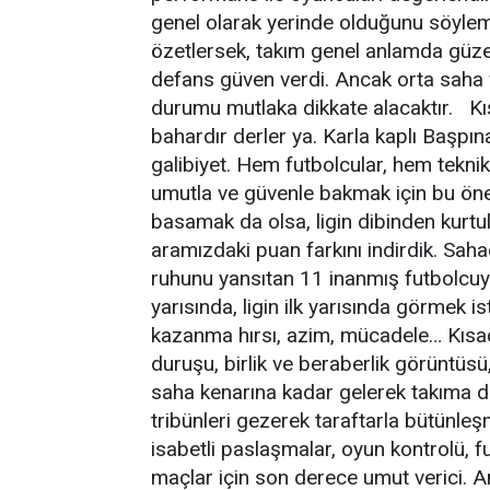
genel olarak yerinde olduğunu söyl
özetlersek, takım genel anlamda güzel g
defans güven verdi. Ancak orta saha ve
durumu mutlaka dikkate alacaktır. K
bahardır derler ya. Karla kaplı Başpına
galibiyet. Hem futbolcular, hem tekni
umutla ve güvenle bakmak için bu öneml
basamak da olsa, ligin dibinden kurtul
aramızdaki puan farkını indirdik. Sa
ruhunu yansıtan 11 inanmış futbolcuy
yarısında, ligin ilk yarısında görmek 
kazanma hırsı, azim, mücadele… Kısa
duruşu, birlik ve beraberlik görüntüs
saha kenarına kadar gelerek takıma d
tribünleri gezerek taraftarla bütünle
isabetli paslaşmalar, oyun kontrolü, fut
maçlar için son derece umut verici. A