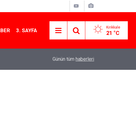
Kırıkkale
ABER
3. SAYFA
21 °C
11:21
MKE’nin Yerli Savunma Teknolojileri Dünya Sah
Günün tüm
haberleri