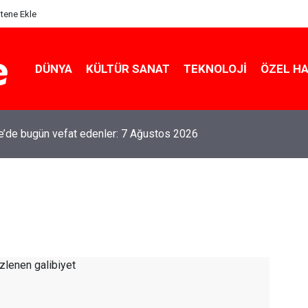
itene Ekle
DÜNYA
KÜLTÜR SANAT
TEKNOLOJI
ÖZEL H
le’de bugün vefat edenler: 7 Ağustos 2026