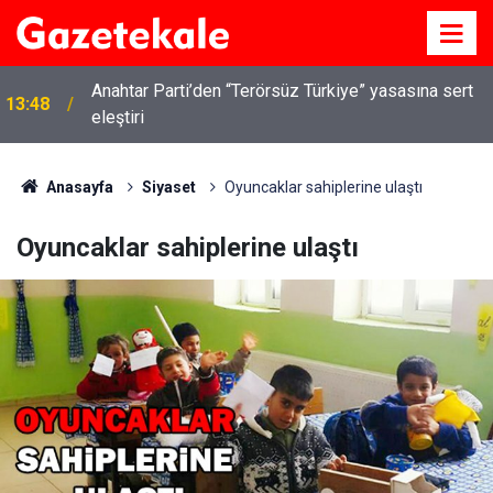
Kırıkkale’de hayvan hastalıklarına karşı denetimler
13:07
artırıldı
Anasayfa
Siyaset
Oyuncaklar sahiplerine ulaştı
Oyuncaklar sahiplerine ulaştı