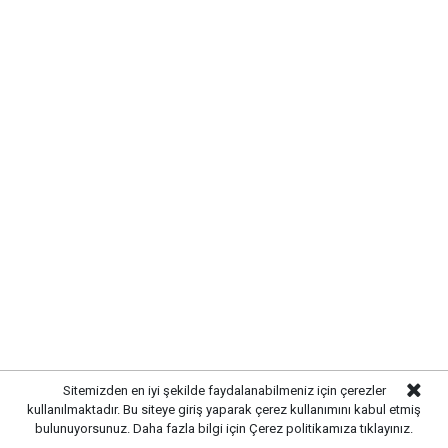
KIRIKKALE’DE HAYVAN SAĞLIĞI
İÇİN ÖNLEMLER ARTIRILDI
Kırıkkale’de hayvan hastalıklarının yayılmasını önlemek
ve hayvancılığın sürdürülebilirliğini sağlamak amacıyla
çalışmalar hız kazandı. Yetkili ekipler, kent genelinde
hayvan sağlığına yönelik kontrollerini artırarak gerekli
tedbirleri uygulamaya başladı.
Sitemizden en iyi şekilde faydalanabilmeniz için çerezler
Yürütülen çalışmalar kapsamında işletmelerde sağlık
kullanılmaktadır. Bu siteye giriş yaparak çerez kullanımını kabul etmiş
bulunuyorsunuz. Daha fazla bilgi için
Çerez politikamıza
tıklayınız.
kontrolleri gerçekleştirilirken, yetiştiricilere