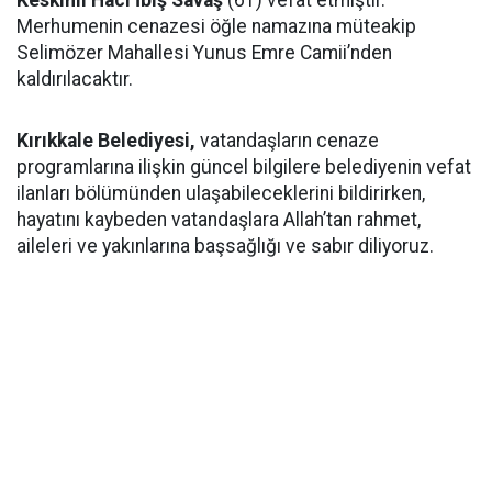
Keskinli Hacı İbiş Savaş
(61) vefat etmiştir.
Merhumenin cenazesi öğle namazına müteakip
Selimözer Mahallesi Yunus Emre Camii’nden
kaldırılacaktır.
Kırıkkale Belediyesi,
vatandaşların cenaze
programlarına ilişkin güncel bilgilere belediyenin vefat
ilanları bölümünden ulaşabileceklerini bildirirken,
hayatını kaybeden vatandaşlara Allah’tan rahmet,
aileleri ve yakınlarına başsağlığı ve sabır diliyoruz.