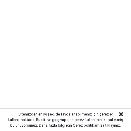
SIRADA YOL VE ÇEVRE
DÜZENLEMESİ VAR
Altyapı çalışmalarının tamamlanmasının ardından
ekipler, üstyapı çalışmalarına hazırlanıyor. Yol
yenileme, kaldırım düzenlemeleri ve çevre düzenleme
çalışmalarıyla birlikte sokağın modern bir görünüme
kavuşturulması planlanıyor.
Sitemizden en iyi şekilde faydalanabilmeniz için çerezler
kullanılmaktadır. Bu siteye giriş yaparak çerez kullanımını kabul etmiş
bulunuyorsunuz. Daha fazla bilgi için
Çerez politikamıza
tıklayınız.