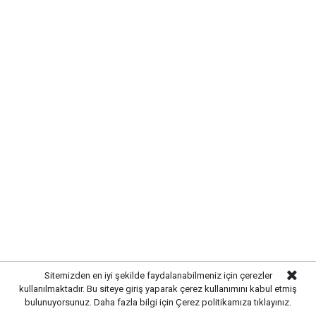
ve önerileri dinledi. Önal, çözüm odaklı
belediyecilik anlayışıyla çalışmaların süreceğini
vurguladı.
Sitemizden en iyi şekilde faydalanabilmeniz için çerezler
kullanılmaktadır. Bu siteye giriş yaparak çerez kullanımını kabul etmiş
bulunuyorsunuz. Daha fazla bilgi için
Çerez politikamıza
tıklayınız.