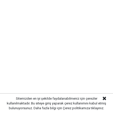
Mahallesi'nde vatandaşlarla bir araya gelerek talep
ve önerileri dinledi. Önal, çözüm odaklı
belediyecilik anlayışıyla çalışmaların süreceğini
vurguladı.
Sitemizden en iyi şekilde faydalanabilmeniz için çerezler
kullanılmaktadır. Bu siteye giriş yaparak çerez kullanımını kabul etmiş
bulunuyorsunuz. Daha fazla bilgi için
Çerez politikamıza
tıklayınız.