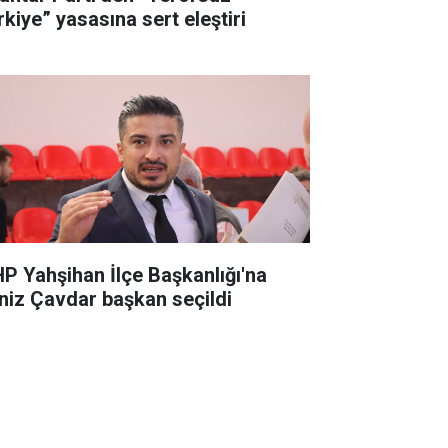
rkiye” yasasına sert eleştiri
P Yahşihan İlçe Başkanlığı'na
niz Çavdar başkan seçildi