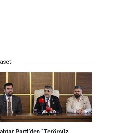
yaset
ahtar Parti’den “Terörsüz