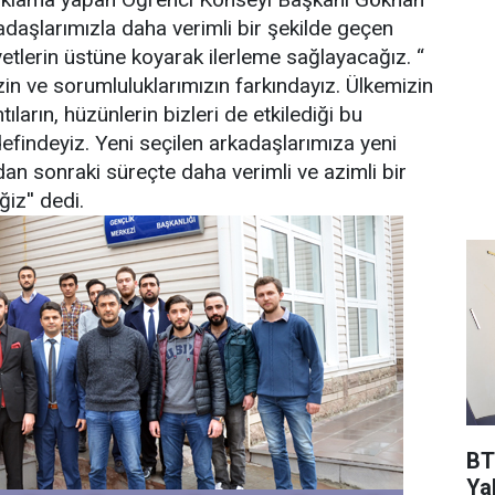
daşlarımızla daha verimli bir şekilde geçen
lerin üstüne koyarak ilerleme sağlayacağız. “
in ve sorumluluklarımızın farkındayız. Ülkemizin
arın, hüzünlerin bizleri de etkilediği bu
findeyiz. Yeni seçilen arkadaşlarımıza yeni
dan sonraki süreçte daha verimli ve azimli bir
iz'' dedi.
BT
Ya