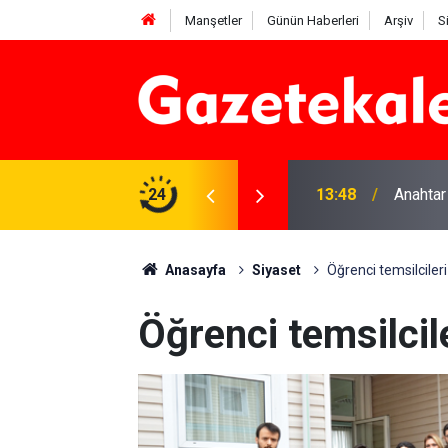
Manşetler
Günün Haberleri
Arşiv
S
na Beyaz Listeden aday
24
13:48
Anahtar
Anasayfa
Siyaset
Öğrenci temsilcileri
Öğrenci temsilcile