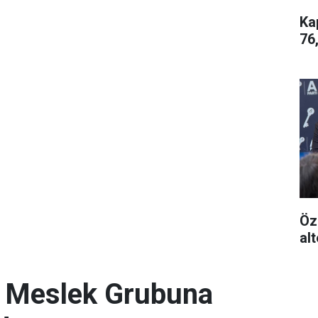
Ka
76
Öz
alt
. Meslek Grubuna