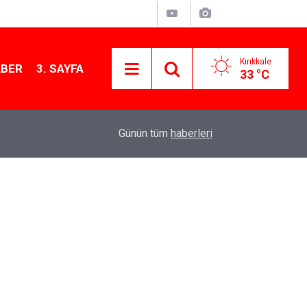
Kırıkkale
ABER
3. SAYFA
33 °C
13:07
Kırıkkale’de hayvan hastalıklarına karşı denetimler
Günün tüm
haberleri