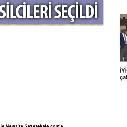
İY
ça
gle News'te Gazetekale.com'a