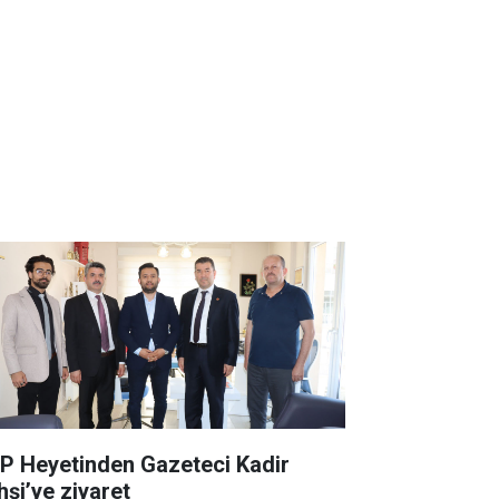
P Heyetinden Gazeteci Kadir
hşi’ye ziyaret