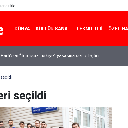
itene Ekle
DÜNYA
KÜLTÜR SANAT
TEKNOLOJI
ÖZEL H
 Parti’den “Terörsüz Türkiye” yasasına sert eleştiri
 seçildi
ri seçildi