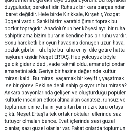
şükretmemiz gerekir diye düşünüyorum. Bu topraklar
duyguludur, bereketlidir. Ruhsuz bir kara parçasından
ibaret değildir. Hele birde Kırıkkale, Kırşehir, Yozgat
üçgeni vardır. Sanki bizim yaratıldığımız toprak bu
bozkır toprağıdır. Anadolu’nun her köşesi ayrı bir ruha
sahiptir ama bizim buranın kendine has bir ruhu vardır.
Sonu hareketli bir oyun havasına dönüşen uzun hava,
bozlak gibi bir ruh. İşte bu ruhu en iyi dile getire hatta
haykıran kişidir Neşet ERTAŞ. Hep yolcuyuz böyle
geldik gideriz dedi, vade tekmil oldu, emanetçi ondan
emanetini aldı. Geriye bir hazine değerinde kültür
mirası kaldı. Bu mirası yaşamak bir keyiftir, yaşatmak
ise bir görev. Peki ne denli sahip çıkıyoruz bu mirasa?
Ankara pavyonlarında gelişen ve oluşturduğu popüler
kültürle insanları etkisi altına alan sanatsız, ruhsuz ve
toplumun cinnet halini yansıtan bir müzik türü ortaya
çıktı. Neşet Ertaş’la tek ortak noktaları ellerinde saz
tutuyor olmaları bence. Evet içlerinde sesi güzel
olanlar, sazı güzel olanlar var. Fakat onlarda toplumun