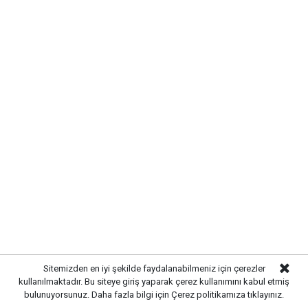
Yayınlanma:
07 Ağustos 2026 Cuma 13:07
Gazetekale.com
Haber Merkezi
Sitemizden en iyi şekilde faydalanabilmeniz için çerezler
kullanılmaktadır. Bu siteye giriş yaparak çerez kullanımını kabul etmiş
bulunuyorsunuz. Daha fazla bilgi için
Çerez politikamıza
tıklayınız.
Kırıkkale’de hayvan sağlığını tehdit eden hastalıklara