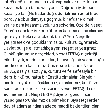
isteği doğrultusunda müzik yapmak ve elbette para
kazanmak için bunu yapıyorlar. Doğrusu iyide para
kazanıyorlar. (Ne kadar doğrudur bilmem ama) kredi
borcuyla öbür dünyaya göçmüş bir efsane olmak
yerine para kazanma yolunu seçiyorlar. Özelde Neşet
Ertaş’ın genelde ise bu kültürün koruma altına alınması
gerekiyor. Peki nasıl olacak bu iş? Yeni Neşetler
yetiştirerek ve çocuklarımıza bu kültürü öğreterek.
Devlet bu işe el atmadıkça yeni Neşetler yetişmez.
Çünkü günümüz gerçekleri, Neşet ERTAŞ’ın çektiği
çileli hayatı, maddi zorlukları, bir ayrılığı, bir yoksuzluğu
bir de ölümü kaldırmaz. Üniversite bazında Neşet
ERTAŞ, sazıyla, sözüyle, kültürü ve felsefesiyle bir
ders, bir kürsü hatta bir Enstitü olmalıdır. Bin yıldır
unutulan, yok olan âşıklarımız, ozanlarımız, kültür ve
sanat adamlarımızın kervanına Neşet ERTAŞ da dahil
edilmemelidir. Neşet ERTAŞ diye bir gönül insanının
yaşadığını torunlarımız da bilmelidir. Siyasetçilerden,
devlet adamlarından sadece maddi beklentileri olan