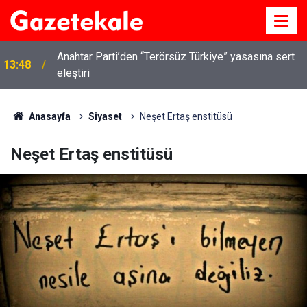
Anahtar Parti’den “Terörsüz Türkiye” yasasına sert
13:48
Kırıkkale’de hayvan hastalıklarına karşı denetimler
eleştiri
13:07
artırıldı
Anasayfa
Siyaset
Neşet Ertaş enstitüsü
Neşet Ertaş enstitüsü