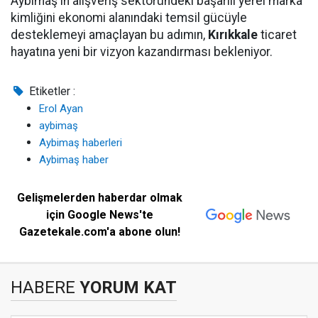
Aybimaş'ın alışveriş sektöründeki başarılı yerel marka
kimliğini ekonomi alanındaki temsil gücüyle
desteklemeyi amaçlayan bu adımın,
Kırıkkale
ticaret
hayatına yeni bir vizyon kazandırması bekleniyor.
Etiketler :
Erol Ayan
aybimaş
Aybimaş haberleri
Aybimaş haber
Gelişmelerden haberdar olmak
için Google News'te
Gazetekale.com'a abone olun!
HABERE
YORUM KAT