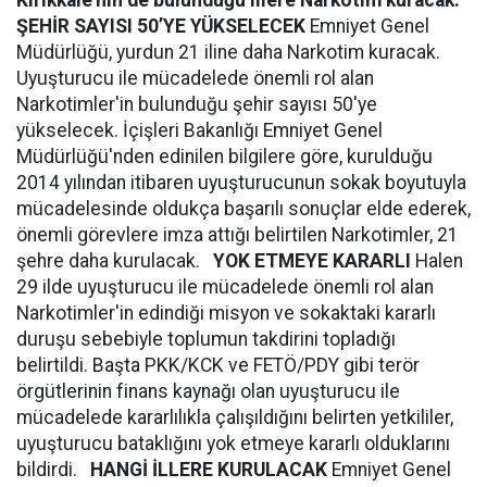
Kırıkkale’nin de bulunduğu illere Narkotim kuracak.
ŞEHİR SAYISI 50’YE YÜKSELECEK
Emniyet Genel
Müdürlüğü, yurdun 21 iline daha Narkotim kuracak.
Uyuşturucu ile mücadelede önemli rol alan
Narkotimler'in bulunduğu şehir sayısı 50'ye
yükselecek. İçişleri Bakanlığı Emniyet Genel
Müdürlüğü'nden edinilen bilgilere göre, kurulduğu
2014 yılından itibaren uyuşturucunun sokak boyutuyla
mücadelesinde oldukça başarılı sonuçlar elde ederek,
önemli görevlere imza attığı belirtilen Narkotimler, 21
şehre daha kurulacak.
YOK ETMEYE KARARLI
Halen
29 ilde uyuşturucu ile mücadelede önemli rol alan
Narkotimler'in edindiği misyon ve sokaktaki kararlı
duruşu sebebiyle toplumun takdirini topladığı
belirtildi. Başta PKK/KCK ve FETÖ/PDY gibi terör
örgütlerinin finans kaynağı olan uyuşturucu ile
mücadelede kararlılıkla çalışıldığını belirten yetkililer,
uyuşturucu bataklığını yok etmeye kararlı olduklarını
bildirdi.
HANGİ İLLERE KURULACAK
Emniyet Genel