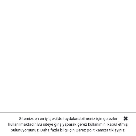
KIRIKKALE’DE HAYVAN SAĞLIĞI
İÇİN ÖNLEMLER ARTIRILDI
Kırıkkale’de hayvan hastalıklarının yayılmasını önlemek
ve hayvancılığın sürdürülebilirliğini sağlamak amacıyla
çalışmalar hız kazandı. Yetkili ekipler, kent genelinde
Sitemizden en iyi şekilde faydalanabilmeniz için çerezler
hayvan sağlığına yönelik kontrollerini artırarak gerekli
kullanılmaktadır. Bu siteye giriş yaparak çerez kullanımını kabul etmiş
tedbirleri uygulamaya başladı.
bulunuyorsunuz. Daha fazla bilgi için
Çerez politikamıza
tıklayınız.