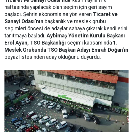
Ticaret ve Sanayi Odası’nda
Kasım ayının ilk
haftasında yapılacak olan seçim için geri sayım
başladı. Şehrin ekonomisine yön veren
Ticaret ve
Sanayi Odası’nın
başkanlık ve meslek grubu
seçimleri öncesi de adaylar sahaya çıkarak kendilerini
tanıtmaya başladı.
Aybimaş Yönetim Kurulu Başkanı
Erol Ayan, TSO Başkanlığı
seçimi kapsamında
1.
Meslek Grubunda TSO Başkan Adayı Emrah Doğan’ın
beyaz listesinden aday olduğunu duyurdu.