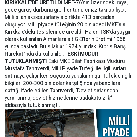
KIRIKKALE'DE ÜRETİLDİ
MPT-76’nın üzerindeki raya,
gece görüş dürbünü gibi her türlü cihaz takılabiliyor.
Milli silah aksesuarlarıyla birlikte 413 parçadan
oluşuyor. Milli piyade tüfeğinin 20 bin adedi MKE’nin
Kırıkkale’deki tesislerinde üretildi. Halen TSK’da yaygın
olarak kullanılan Almanlara ait G-3’lerin üretimi 1968
yılında başladı. Bu silahlar 1974 yılındaki Kıbrıs Barış
Harekatı’nda da kullanıldı.
ESKİ MÜDÜR
TUTUKLANMIŞTI
Eski MKE Silah Fabrikası Müdürü
Mustafa Tanrıverdi, Milli Piyade Tüfeği ile ilgili sırları
satmaya çalışırken suçüstü yakalanmıştı. Tüfekle ilgili
bilgileri 200-300 bin dolar karşılığında yabancılara
sattığı ifade edilen Tanrıverdi, “Devlet sırlarından
yararlanma, devlet hizmetlerine sadakatsizlik”
iddiasıyla tutuklanmıştı.