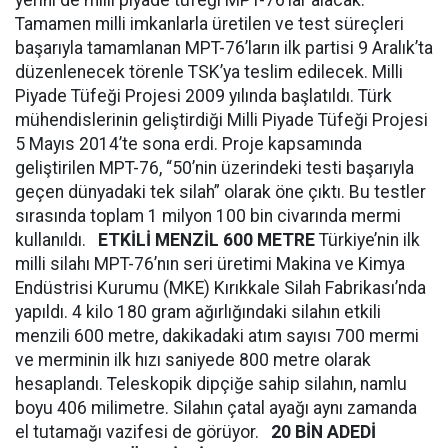
yerini de milli piyade tüfeği MPT-76’lar alacak.
Tamamen milli imkanlarla üretilen ve test süreçleri
başarıyla tamamlanan MPT-76’ların ilk partisi 9 Aralık’ta
düzenlenecek törenle TSK’ya teslim edilecek. Milli
Piyade Tüfeği Projesi 2009 yılında başlatıldı. Türk
mühendislerinin geliştirdiği Milli Piyade Tüfeği Projesi
5 Mayıs 2014’te sona erdi. Proje kapsamında
geliştirilen MPT-76, “50’nin üzerindeki testi başarıyla
geçen dünyadaki tek silah” olarak öne çıktı. Bu testler
sırasında toplam 1 milyon 100 bin civarında mermi
kullanıldı.
ETKİLİ MENZİL 600 METRE
Türkiye’nin ilk
milli silahı MPT-76’nın seri üretimi Makina ve Kimya
Endüstrisi Kurumu (MKE) Kırıkkale Silah Fabrikası’nda
yapıldı. 4 kilo 180 gram ağırlığındaki silahın etkili
menzili 600 metre, dakikadaki atım sayısı 700 mermi
ve merminin ilk hızı saniyede 800 metre olarak
hesaplandı. Teleskopik dipçiğe sahip silahın, namlu
boyu 406 milimetre. Silahın çatal ayağı aynı zamanda
el tutamağı vazifesi de görüyor.
20 BİN ADEDİ