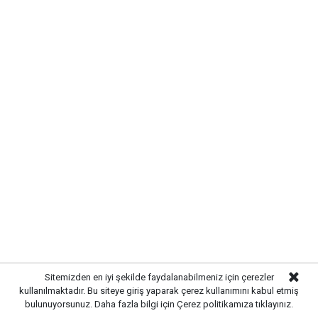
Gazetekale.com
Haber Merkezi
Kırıkkale’de hayvan sağlığını tehdit eden hastalıklara
karşı önlemler artırıldı. Tarım ve hayvancılık
alanında güvenliği sağlamak amacıyla ekipler
tarafından denetim ve kontrol çalışmaları
yoğunlaştırıldı.
Sitemizden en iyi şekilde faydalanabilmeniz için çerezler
kullanılmaktadır. Bu siteye giriş yaparak çerez kullanımını kabul etmiş
bulunuyorsunuz. Daha fazla bilgi için
Çerez politikamıza
tıklayınız.