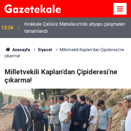
Kırıkkale Çalılıöz Mahallesi'nde altyapı çalışmaları
12:26
tamamlandı
11:40
Kırıkkale’de bugün vefat edenler: 6 Ağustos 2026
Anasayfa
Siyaset
Milletvekili Kaplan'dan Çipideresi'ne
çıkarma!
Milletvekili Kaplan'dan Çipideresi'ne
çıkarma!