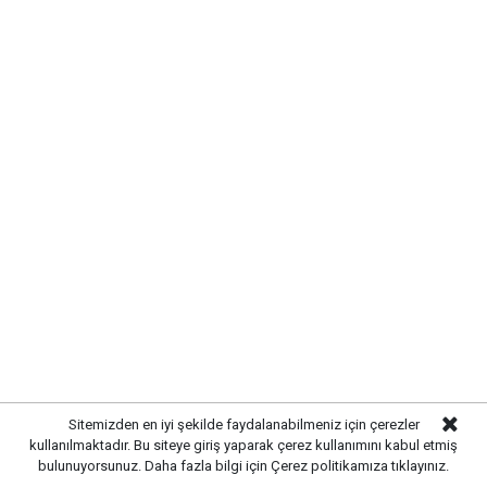
Kırıkkale’de bugün vefat edenler: 6
Ağustos 2026
Yayınlanma:
06 Ağustos 2026 Perşembe 11:40
Sitemizden en iyi şekilde faydalanabilmeniz için çerezler
kullanılmaktadır. Bu siteye giriş yaparak çerez kullanımını kabul etmiş
bulunuyorsunuz. Daha fazla bilgi için
Gazetekale.com
Haber Merkezi
Çerez politikamıza
tıklayınız.