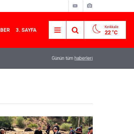
Kırıkkale
ABER
3. SAYFA
22 °C
13:41
Kırıkkale yakınlarında doğanın büyüleyici güzelli
Günün tüm
haberleri