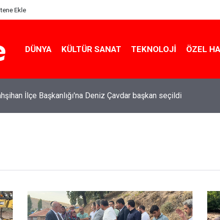
itene Ekle
DÜNYA
KÜLTÜR SANAT
TEKNOLOJI
ÖZEL H
şihan İlçe Başkanlığı'na Deniz Çavdar başkan seçildi