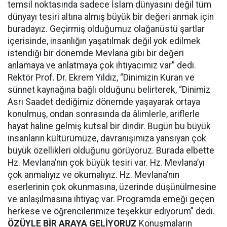
temsil noktasında sadece İslam dünyasını değil tüm
dünyayı tesiri altına almış büyük bir değeri anmak için
buradayız. Geçirmiş olduğumuz olağanüstü şartlar
içerisinde, insanlığın yaşatılmak değil yok edilmek
istendiği bir dönemde Mevlana gibi bir değeri
anlamaya ve anlatmaya çok ihtiyacımız var” dedi.
Rektör Prof. Dr. Ekrem Yıldız, “Dinimizin Kuran ve
sünnet kaynağına bağlı olduğunu belirterek, “Dinimiz
Asrı Saadet dediğimiz dönemde yaşayarak ortaya
konulmuş, ondan sonrasında da âlimlerle, ariflerle
hayat haline gelmiş kutsal bir dindir. Bugün bu büyük
insanların kültürümüze, davranışımıza yansıyan çok
büyük özellikleri olduğunu görüyoruz. Burada elbette
Hz. Mevlana’nın çok büyük tesiri var. Hz. Mevlana’yı
çok anmalıyız ve okumalıyız. Hz. Mevlana’nın
eserlerinin çok okunmasına, üzerinde düşünülmesine
ve anlaşılmasına ihtiyaç var. Programda emeği geçen
herkese ve öğrencilerimize teşekkür ediyorum” dedi.
ÖZÜYLE BİR ARAYA GELİYORUZ
Konuşmaların