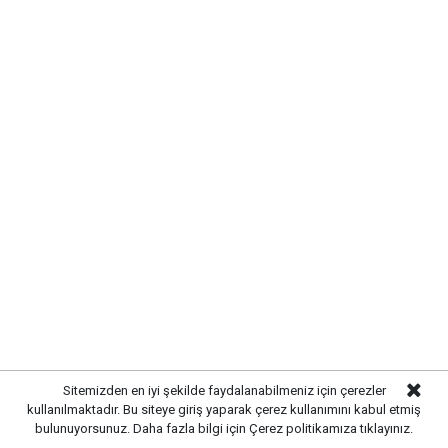
UYARI:
Küfür, hakaret, rencide edici cümleler veya imalar, inançlara saldırı
içeren, imla kuralları ile yazılmamış,
Türkçe karakter kullanılmayan ve büyük harflerle yazılmış yorumlar
onaylanmamaktadır.
Sitemizden en iyi şekilde faydalanabilmeniz için çerezler
kullanılmaktadır. Bu siteye giriş yaparak çerez kullanımını kabul etmiş
bulunuyorsunuz. Daha fazla bilgi için
Çerez politikamıza
tıklayınız.