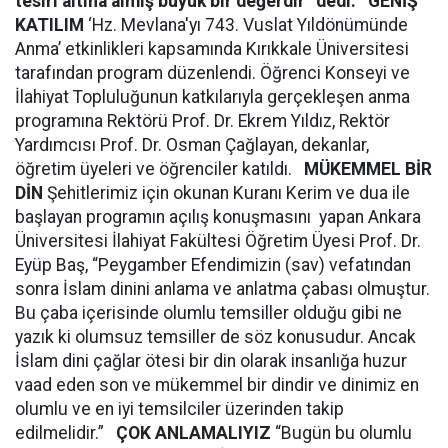
tesiri altına almış büyük bir değerdir” dedi.
GENİŞ
KATILIM
‘Hz. Mevlana'yı 743. Vuslat Yıldönümünde
Anma’ etkinlikleri kapsamında Kırıkkale Üniversitesi
tarafından program düzenlendi. Öğrenci Konseyi ve
İlahiyat Topluluğunun katkılarıyla gerçekleşen anma
programına Rektörü Prof. Dr. Ekrem Yıldız, Rektör
Yardımcısı Prof. Dr. Osman Çağlayan, dekanlar,
öğretim üyeleri ve öğrenciler katıldı.
MÜKEMMEL BİR
DİN
Şehitlerimiz için okunan Kuranı Kerim ve dua ile
başlayan programın açılış konuşmasını yapan Ankara
Üniversitesi İlahiyat Fakültesi Öğretim Üyesi Prof. Dr.
Eyüp Baş, “Peygamber Efendimizin (sav) vefatından
sonra İslam dinini anlama ve anlatma çabası olmuştur.
Bu çaba içerisinde olumlu temsiller olduğu gibi ne
yazık ki olumsuz temsiller de söz konusudur. Ancak
İslam dini çağlar ötesi bir din olarak insanlığa huzur
vaad eden son ve mükemmel bir dindir ve dinimiz en
olumlu ve en iyi temsilciler üzerinden takip
edilmelidir.”
ÇOK ANLAMALIYIZ
“Bugün bu olumlu