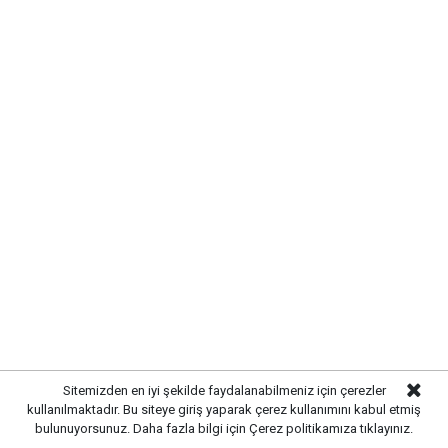
22 Ayar Bilezik:5.900 TL
18 Ayar Altın:6.500 TL
14 Ayar Altın:5.500 TL
Çeyrek Altın:10.600 TL
Yarım Altın:21.200 TL
Tek Lira (Tam) Altın:42.400 TL
Gremse Altın:106.000 TL
Sitemizden en iyi şekilde faydalanabilmeniz için çerezler
Cumhuriyet (Ata) Altını:42.800 TL
kullanılmaktadır. Bu siteye giriş yaparak çerez kullanımını kabul etmiş
bulunuyorsunuz. Daha fazla bilgi için
Çerez politikamıza
tıklayınız.