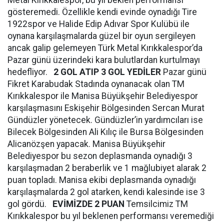
Metal Kırıkkalespor, bu yıl beklen performansı
gösteremedi. Özellikle kendi evinde oynadığı Tire
1922spor ve Halide Edip Adıvar Spor Kulübü ile
oynana karşılaşmalarda güzel bir oyun sergileyen
ancak galip gelemeyen Türk Metal Kırıkkalespor’da
Pazar günü üzerindeki kara bulutlardan kurtulmayı
hedefliyor.
2 GOL ATIP 3 GOL YEDİLER
Pazar günü
Fikret Karabudak Stadında oynanacak olan TM
Kırıkkalespor ile Manisa Büyükşehir Belediyespor
karşılaşmasını Eskişehir Bölgesinden Sercan Murat
Gündüzler yönetecek. Gündüzler’in yardımcıları ise
Bilecek Bölgesinden Ali Kılıç ile Bursa Bölgesinden
Alicanözşen yapacak. Manisa Büyükşehir
Belediyespor bu sezon deplasmanda oynadığı 3
karşılaşmadan 2 beraberlik ve 1 mağlubiyet alarak 2
puan topladı. Manisa ekibi deplasmanda oynadığı
karşılaşmalarda 2 gol atarken, kendi kalesinde ise 3
gol gördü.
EVİMİZDE 2 PUAN
Temsilcimiz TM
Kırıkkalespor bu yıl beklenen performansı veremediği