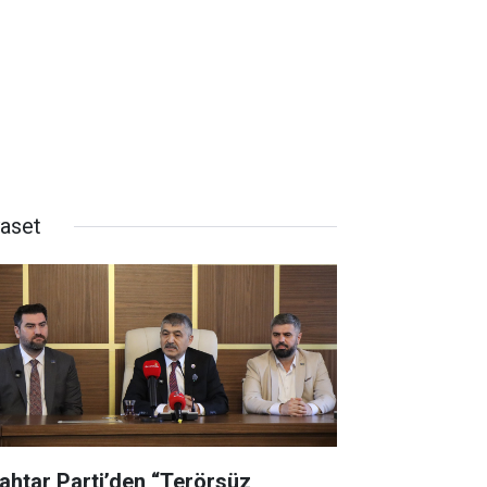
yaset
ahtar Parti’den “Terörsüz