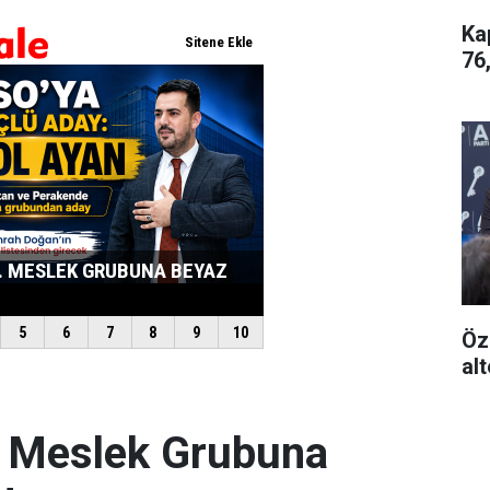
Ka
76
Öz
alt
. Meslek Grubuna