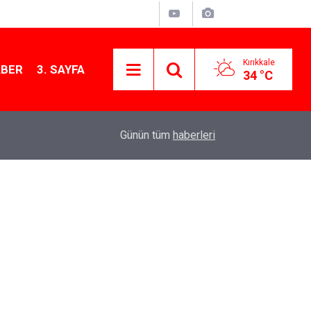
Kırıkkale
ABER
3. SAYFA
34 °C
13:07
Kırıkkale’de hayvan hastalıklarına karşı denetimler
Günün tüm
haberleri