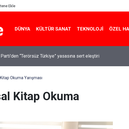
itene Ekle
DÜNYA
KÜLTÜR SANAT
TEKNOLOJI
ÖZEL H
 Parti’den “Terörsüz Türkiye” yasasına sert eleştiri
l Kitap Okuma Yarışması
usal Kitap Okuma