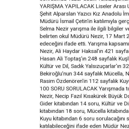
YARIŞMA YAPILACAK Liseler Arası Ulu
Şehit Alparslan Yazıcı Kız Anadolu İma
Müdürü İsmail Çetin’in katılımıyla ge
Selma Nezir yarışma ile ilgili bilgiler 
belirten okul Müdürü Nezir, 17 Mart 
edeceğini ifade etti. Yarışma kapsam
Nezir, Ali Haydar Haksal’ın 421 sayfa
Hasan Ali Toptaş’ın 248 sayfalık Kuş
Kültür ve Dil, Sadık Yalsızuçarlar’ın
Bekiroğlu’nun 344 sayfalık Mücella, 
Rasim Özdenören’in 112 sayfalık Kuyu
100 SORU SORULACAK Yarışmada topl
Nezir, Necip Fazıl Kısakürek Büyük D
Gider kitabından 14 soru, Kültür ve D
kitabından 18 soru, Mücella kitabınd
Kuyu kitabından 6 soru sorulacağını sö
katılabileceğini ifade eden Müdür Nezi