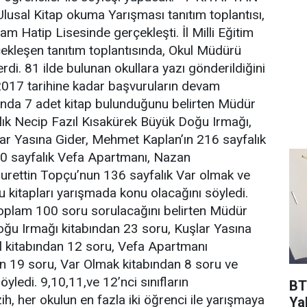
sal Kitap okuma Yarışması tanıtım toplantısı,
m Hatip Lisesinde gerçekleşti. İl Milli Eğitim
rçekleşen tanıtım toplantısında, Okul Müdürü
verdi. 81 ilde bulunan okullara yazı gönderildiğini
2017 tarihine kadar başvuruların devam
ında 7 adet kitap bulunduğunu belirten Müdür
lık Necip Fazıl Kısakürek Büyük Doğu Irmağı,
lar Yasına Gider, Mehmet Kaplan’ın 216 sayfalık
 320 sayfalık Vefa Apartmanı, Nazan
Nurettin Topçu’nun 136 sayfalık Var olmak ve
 kitapları yarışmada konu olacağını söyledi.
am 100 soru sorulacağını belirten Müdür
oğu Irmağı kitabından 23 soru, Kuşlar Yasına
il kitabından 12 soru, Vefa Apartmanı
an 19 soru, Var Olmak kitabından 8 soru ve
yledi. 9,10,11,ve 12’nci sınıfların
BT
h, her okulun en fazla iki öğrenci ile yarışmaya
Ya