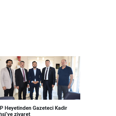
P Heyetinden Gazeteci Kadir
hşi’ye ziyaret