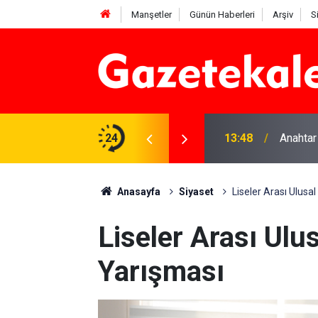
Manşetler
Günün Haberleri
Arşiv
S
na Beyaz Listeden aday
24
13:48
Anahtar
Anasayfa
Siyaset
Liseler Arası Ulusa
Liseler Arası Ul
Yarışması