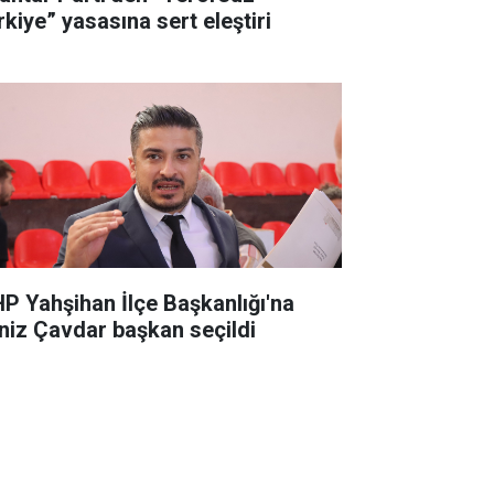
rkiye” yasasına sert eleştiri
P Yahşihan İlçe Başkanlığı'na
niz Çavdar başkan seçildi