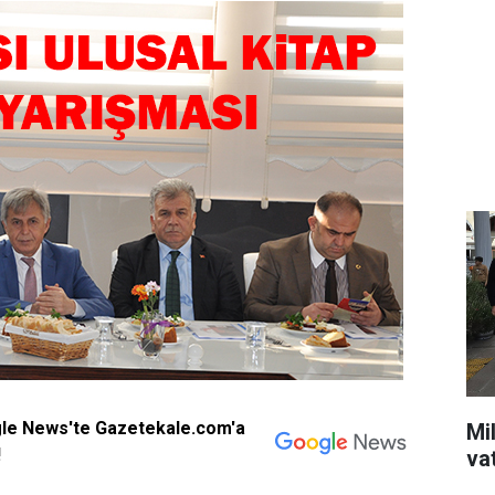
gle News'te Gazetekale.com'a
Mil
!
va