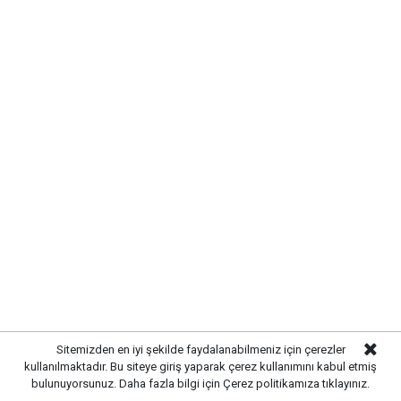
Sitemizden en iyi şekilde faydalanabilmeniz için çerezler
kullanılmaktadır. Bu siteye giriş yaparak çerez kullanımını kabul etmiş
SIRADA YOL VE ÇEVRE
bulunuyorsunuz. Daha fazla bilgi için
Çerez politikamıza
tıklayınız.