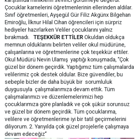
karşısında miniklerin sevinci görülmeye değerdi.
Çocuklar karnelerini öğretmenlerinin ellerinden aldılar.
Sınıf öğretmenleri, Ayşegül Gür Filiz Akgünx Bilgehan
Emiroğlu, İlknur Hilal Cihan öğrencileri için sürpriz
hediyeler hazırlarken Veliler çocuklarını yalnız
bırakmadı.
TEŞEKKÜR ETTİLER
Okuldan oldukça
memnun olduklarını belirten veliler okul müdürüne,
çalışanlarına ve öğretmenlerine çok teşekkür ettiler.
Okul Müdürü Nevin Ulamış yaptığı konuşmada, “Çok
güzel bir dönem geçirdik. Yaptığımız tüm çalışmalarda
velilerimiz çok destek oldular. Bize güvendiler, bu
sebeple bizler de daha büyük bir sorumluluk
duygusuyla çalışmalarımıza devam ettik. Tüm
çalışmalarımızı ve düzenlemelerimizi hep
çocuklarımıza göre planladık ve çok şükür sorunsuz
ve güzel bir dönem geçirdik. Tüm çocuklarıma,
velilere ve öğretmenlerime iyi bir tatil geçirmelerini
diliyorum. 2. Yarıyılda çok güzel projelerle çalışmaya
devam edeceğiz’’