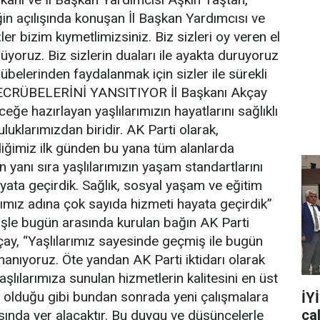
liğin açılışında konuşan İl Başkan Yardımcısı ve
ler bizim kıymetlimizsiniz. Biz sizleri oy veren el
üyoruz. Biz sizlerin duaları ile ayakta duruyoruz
rübelerinden faydalanmak için sizler ile sürekli
TECRÜBELERİNİ YANSITIYOR İl Başkanı Akçay
ceğe hazırlayan yaşlılarımızın hayatlarını sağlıklı
uklarımızdan biridir. AK Parti olarak,
diğimiz ilk günden bu yana tüm alanlarda
yanı sıra yaşlılarımızın yaşam standartlarını
hayata geçirdik. Sağlık, sosyal yaşam ve eğitim
arımız adına çok sayıda hizmeti hayata geçirdik”
 bugün arasında kurulan bağın AK Parti
kçay, “Yaşlılarımız sayesinde geçmiş ile bugün
nanıyoruz. Öte yandan AK Parti iktidarı olarak
aşlılarımıza sunulan hizmetlerin kalitesini en üst
 olduğu gibi bundan sonrada yeni çalışmalara
İY
ça
sında yer alacaktır. Bu duygu ve düşüncelerle