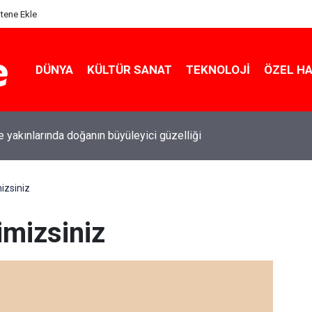
itene Ekle
DÜNYA
KÜLTÜR SANAT
TEKNOLOJI
ÖZEL H
le yakınlarında doğanın büyüleyici güzelliği
izsiniz
imizsiniz