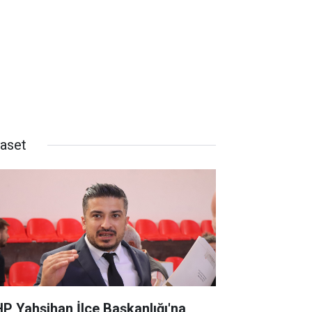
yaset
P Yahşihan İlçe Başkanlığı'na