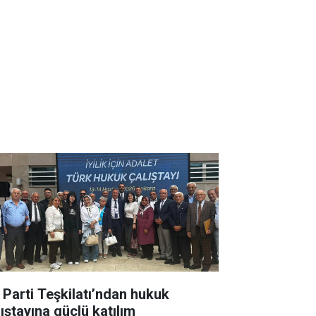
İ Parti Teşkilatı’ndan hukuk
lıştayına güçlü katılım