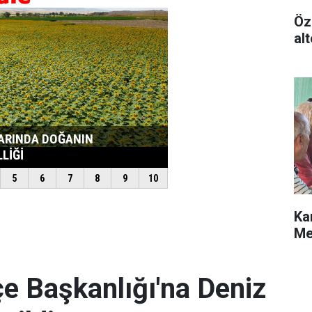
Öz
alt
Ka
Me
e Başkanlığı'na Deniz