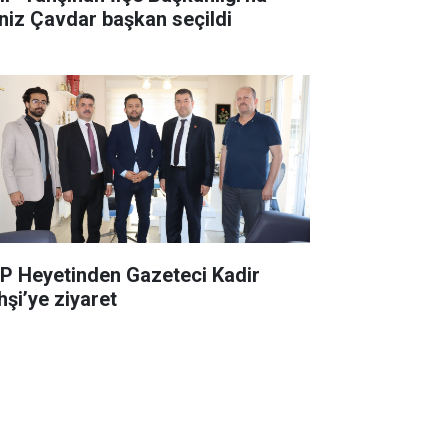
niz Çavdar başkan seçildi
P Heyetinden Gazeteci Kadir
hşi’ye ziyaret