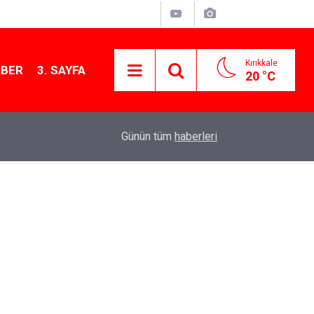
Kırıkkale
ABER
3. SAYFA
20 °C
12:26
Kırıkkale Çalılıöz Mahallesi'nde altyapı çalışma
Günün tüm
haberleri