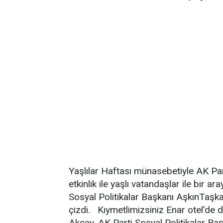
Yaşlılar Haftası münasebetiyle AK Part
etkinlik ile yaşlı vatandaşlar ile bir a
Sosyal Politikalar Başkanı AşkınTaşkan
çizdi. Kıymetlimizsiniz Enar otel’de 
Akçay, AK Parti Sosyal Politikalar Ba