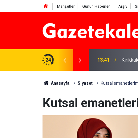
Manşetler
Günün Haberleri
Arşiv
S
 Deniz Çavdar başkan seçildi
24
13:41
Kırıkka
Anasayfa
Siyaset
Kutsal emanetlerim
Kutsal emanetler