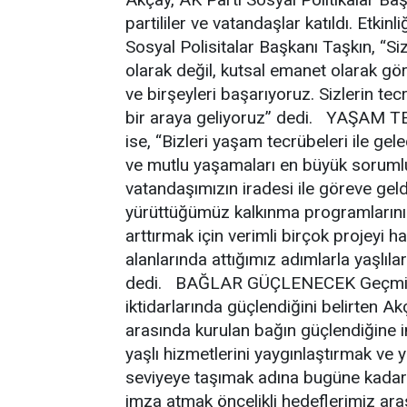
partililer ve vatandaşlar katıldı. Etkin
Sosyal Polisitalar Başkanı Taşkın, “Siz
olarak değil, kutsal emanet olarak gör
ve birşeyleri başarıyoruz. Sizlerin tec
bir araya geliyoruz” dedi. YAŞAM 
ise, “Bizleri yaşam tecrübeleri ile gele
ve mutlu yaşamaları en büyük sorumlul
vatandaşımızın iradesi ile göreve gel
yürüttüğümüz kalkınma programlarının 
arttırmak için verimli birçok projeyi 
alanlarında attığımız adımlarla yaşlıl
dedi. BAĞLAR GÜÇLENECEK Geçmişle
iktidarlarında güçlendiğini belirten A
arasında kurulan bağın güçlendiğine i
yaşlı hizmetlerini yaygınlaştırmak ve y
seviyeye taşımak adına bugüne kadar
imza atmak öncelikli hedeflerimiz ara