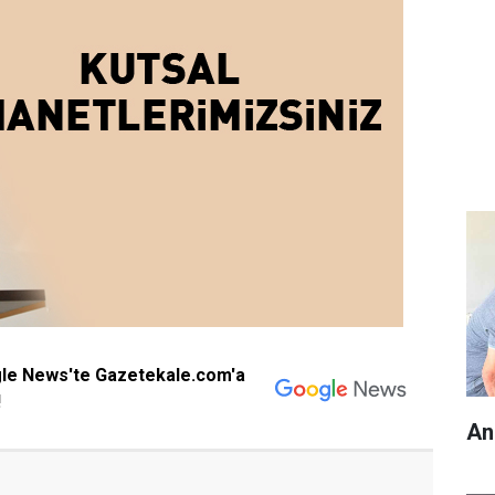
gle News'te Gazetekale.com'a
!
An