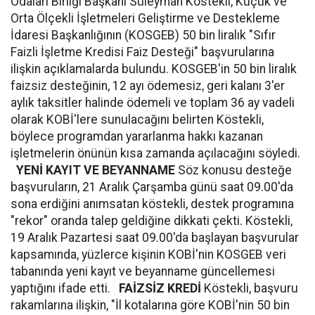
Odaları Birliği Başkanı Süleyman Köstekli, Küçük ve
Orta Ölçekli İşletmeleri Geliştirme ve Destekleme
İdaresi Başkanlığının (KOSGEB) 50 bin liralık "Sıfır
Faizli İşletme Kredisi Faiz Desteği" başvurularına
ilişkin açıklamalarda bulundu. KOSGEB'in 50 bin liralık
faizsiz desteğinin, 12 ayı ödemesiz, geri kalanı 3'er
aylık taksitler halinde ödemeli ve toplam 36 ay vadeli
olarak KOBİ'lere sunulacağını belirten Köstekli,
böylece programdan yararlanma hakkı kazanan
işletmelerin önünün kısa zamanda açılacağını söyledi.
YENİ KAYIT VE BEYANNAME
Söz konusu desteğe
başvuruların, 21 Aralık Çarşamba günü saat 09.00'da
sona erdiğini anımsatan köstekli, destek programına
"rekor" oranda talep geldiğine dikkati çekti. Köstekli,
19 Aralık Pazartesi saat 09.00'da başlayan başvurular
kapsamında, yüzlerce kişinin KOBİ'nin KOSGEB veri
tabanında yeni kayıt ve beyanname güncellemesi
yaptığını ifade etti.
FAİZSİZ KREDİ
Köstekli, başvuru
rakamlarına ilişkin, "İl kotalarına göre KOBİ'nin 50 bin