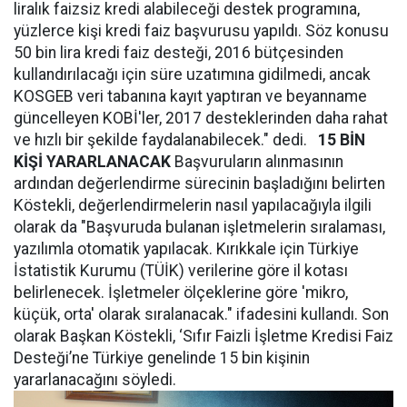
liralık faizsiz kredi alabileceği destek programına,
yüzlerce kişi kredi faiz başvurusu yapıldı. Söz konusu
50 bin lira kredi faiz desteği, 2016 bütçesinden
kullandırılacağı için süre uzatımına gidilmedi, ancak
KOSGEB veri tabanına kayıt yaptıran ve beyanname
güncelleyen KOBİ'ler, 2017 desteklerinden daha rahat
ve hızlı bir şekilde faydalanabilecek." dedi.
15 BİN
KİŞİ YARARLANACAK
Başvuruların alınmasının
ardından değerlendirme sürecinin başladığını belirten
Köstekli, değerlendirmelerin nasıl yapılacağıyla ilgili
olarak da "Başvuruda bulanan işletmelerin sıralaması,
yazılımla otomatik yapılacak. Kırıkkale için Türkiye
İstatistik Kurumu (TÜİK) verilerine göre il kotası
belirlenecek. İşletmeler ölçeklerine göre 'mikro,
küçük, orta' olarak sıralanacak." ifadesini kullandı. Son
olarak Başkan Köstekli, ‘Sıfır Faizli İşletme Kredisi Faiz
Desteği’ne Türkiye genelinde 15 bin kişinin
yararlanacağını söyledi.