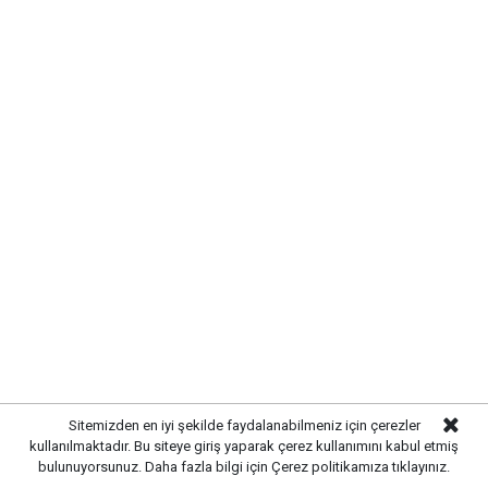
06.00: 18°C
09.00: 24°C
12.00: 29°C
15.00: 31°C
18.00: 30°C
Sitemizden en iyi şekilde faydalanabilmeniz için çerezler
21.00: 27°C
kullanılmaktadır. Bu siteye giriş yaparak çerez kullanımını kabul etmiş
bulunuyorsunuz. Daha fazla bilgi için
Çerez politikamıza
tıklayınız.