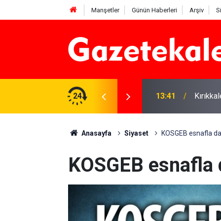
Manşetler
Günün Haberleri
Arşiv
S
 Deniz Çavdar başkan seçildi
24
13:41
Kırıkka
Anasayfa
Siyaset
KOSGEB esnafla da
KOSGEB esnafla d