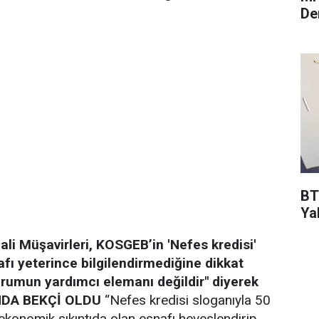
De
BT
Ya
li Müşavirleri, KOSGEB’in 'Nefes kredisi'
fı yeterince bilgilendirmediğine dikkat
rumun yardımcı elemanı değildir" diyerek
NDA BEKÇİ OLDU
“Nefes kredisi sloganıyla 50
 ekonomik sıkıntıda olan esnafı heveslendirip,