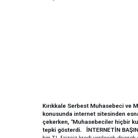
Kırıkkale Serbest Muhasebeci ve Ma
konusunda internet sitesinden esna
çekerken, "Muhasebeciler hiçbir ku
tepki gösterdi.
İNTERNETİN BAŞI
bin TL faizsiz kredi verilecek diyerek