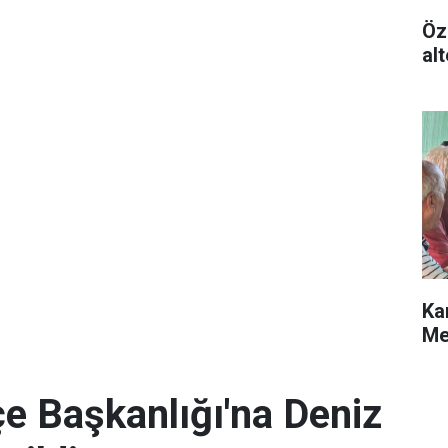
Öz
alt
Ka
Me
e Başkanlığı'na Deniz