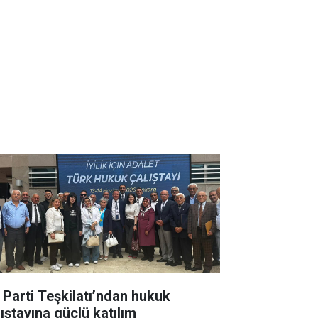
İ Parti Teşkilatı’ndan hukuk
lıştayına güçlü katılım