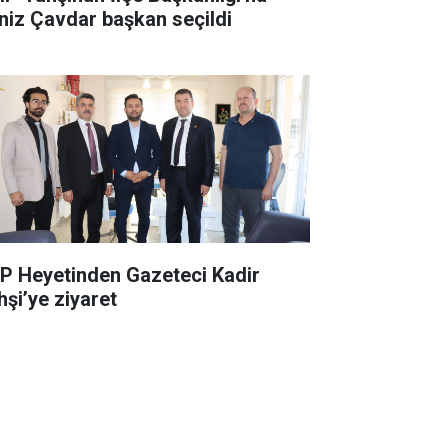
niz Çavdar başkan seçildi
P Heyetinden Gazeteci Kadir
hşi’ye ziyaret