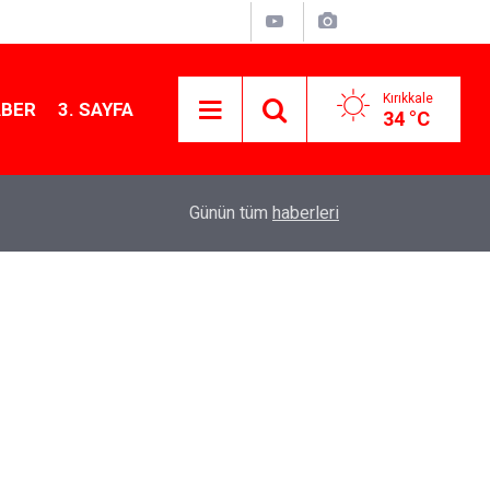
Kırıkkale
ABER
3. SAYFA
34 °C
12:26
Kırıkkale Çalılıöz Mahallesi'nde altyapı çalışma
Günün tüm
haberleri