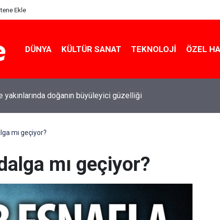
itene Ekle
DÜNYA
KÜLTÜR SANAT
TEKNOLOJI
ÖZEL H
le yakınlarında doğanın büyüleyici güzelliği
lga mı geçiyor?
alga mı geçiyor?