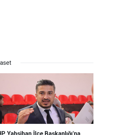
yaset
P Yahşihan İlçe Başkanlığı'na