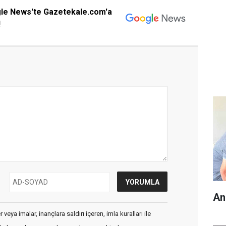
gle News'te Gazetekale.com'a
!
An
veya imalar, inançlara saldırı içeren, imla kuralları ile