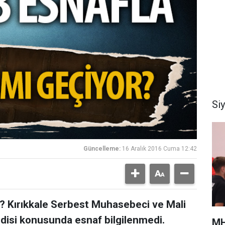
Si
Güncelleme:
16 Aralık 2016 Cuma 12:42
 Kırıkkale Serbest Muhasebeci ve Mali
disi konusunda esnaf bilgilenmedi.
MH