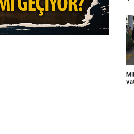
Mil
va