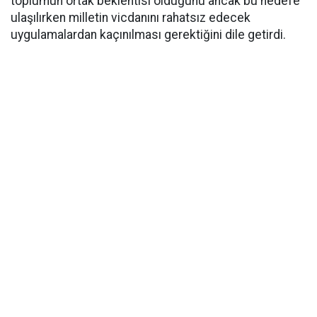
toplumun ortak beklentisi olduğunu ancak bu hedefe
ulaşılırken milletin vicdanını rahatsız edecek
uygulamalardan kaçınılması gerektiğini dile getirdi.