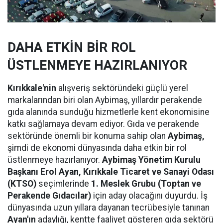
DAHA ETKİN BİR ROL
ÜSTLENMEYE HAZIRLANIYOR
Kırıkkale'nin
alışveriş sektöründeki güçlü yerel
markalarından biri olan Aybimaş, yıllardır perakende
gıda alanında sunduğu hizmetlerle kent ekonomisine
katkı sağlamaya devam ediyor. Gıda ve perakende
sektöründe önemli bir konuma sahip olan
Aybimaş,
şimdi de ekonomi dünyasında daha etkin bir rol
üstlenmeye hazırlanıyor.
Aybimaş Yönetim Kurulu
Başkanı Erol Ayan,
Kırıkkale Ticaret ve Sanayi Odası
(KTSO)
seçimlerinde
1. Meslek Grubu (Toptan ve
Perakende Gıdacılar)
için aday olacağını duyurdu. İş
dünyasında uzun yıllara dayanan tecrübesiyle tanınan
Ayan'ın
adaylığı, kentte faaliyet gösteren gıda sektörü