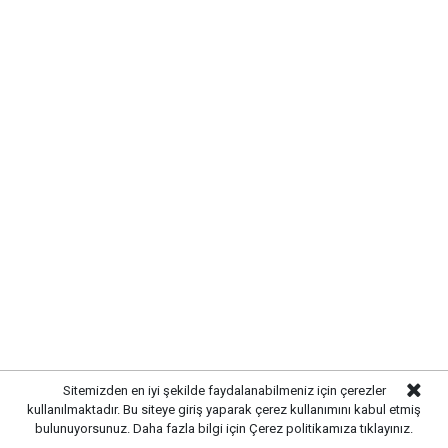
KIRIKKALE’DE HAYVAN SAĞLIĞI
İÇİN ÖNLEMLER ARTIRILDI
Kırıkkale’de hayvan hastalıklarının yayılmasını önlemek
Sitemizden en iyi şekilde faydalanabilmeniz için çerezler
ve hayvancılığın sürdürülebilirliğini sağlamak amacıyla
kullanılmaktadır. Bu siteye giriş yaparak çerez kullanımını kabul etmiş
çalışmalar hız kazandı. Yetkili ekipler, kent genelinde
bulunuyorsunuz. Daha fazla bilgi için
Çerez politikamıza
tıklayınız.