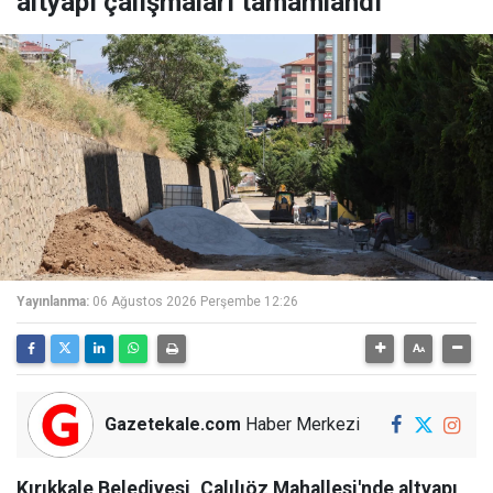
altyapı çalışmaları tamamlandı
Yayınlanma:
06 Ağustos 2026 Perşembe 12:26
Gazetekale.com
Haber Merkezi
Kırıkkale Belediyesi, Çalılıöz Mahallesi'nde altyapı