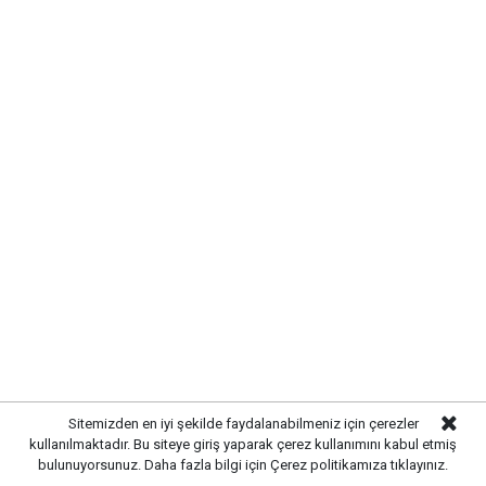
TRAFİKTE KISA SÜRELİ AKSAMA
YAŞANDI
Kaza
nedeniyle yolun ilgili bölümünde trafik kontrollü
olarak sağlanırken, polis ekipleri bölgede güvenlik
önlemleri aldı. Hasar gören kamyon ve çekicinin
kaldırılmasının ardından trafik akışı normale döndü.
Sitemizden en iyi şekilde faydalanabilmeniz için çerezler
KAZAYLA İLGİLİ SORUŞTURMA
kullanılmaktadır. Bu siteye giriş yaparak çerez kullanımını kabul etmiş
bulunuyorsunuz. Daha fazla bilgi için
Çerez politikamıza
tıklayınız.
BAŞLATILDI