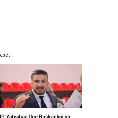
yaset
P Yahşihan İlçe Başkanlığı'na