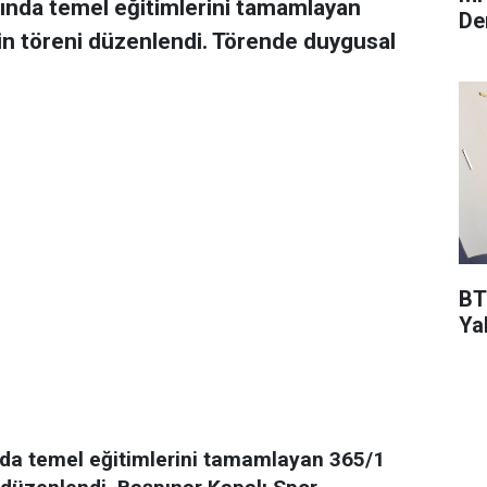
ğında temel eğitimlerini tamamlayan
De
in töreni düzenlendi. Törende duygusal
BT
Ya
nda temel eğitimlerini tamamlayan 365/1