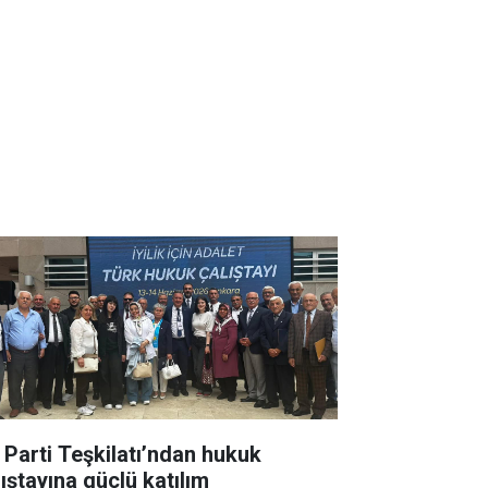
İ Parti Teşkilatı’ndan hukuk
lıştayına güçlü katılım