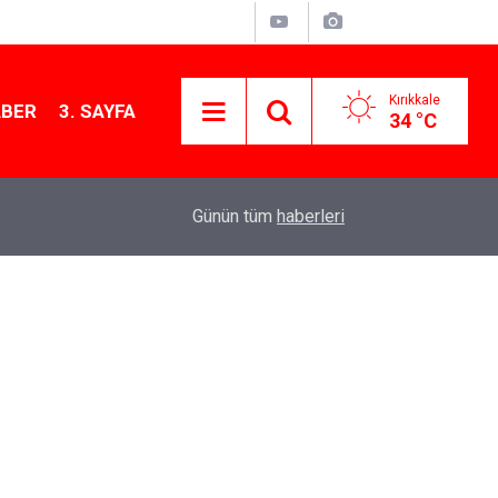
Kırıkkale
ABER
3. SAYFA
34 °C
11:21
MKE’nin Yerli Savunma Teknolojileri Dünya Sah
Günün tüm
haberleri