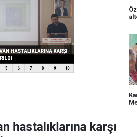
Öz
alt
Ka
Me
an hastalıklarına karşı