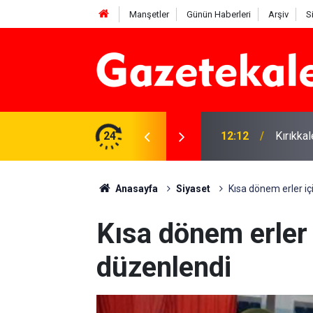
Manşetler
Günün Haberleri
Arşiv
S
 karşı denetimler artırıldı
24
12:12
Kırıkka
Anasayfa
Siyaset
Kısa dönem erler iç
Kısa dönem erler 
düzenlendi