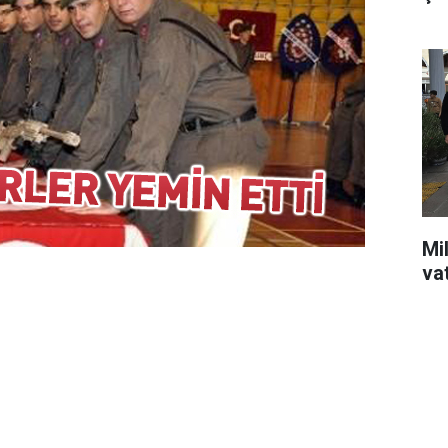
Mil
va