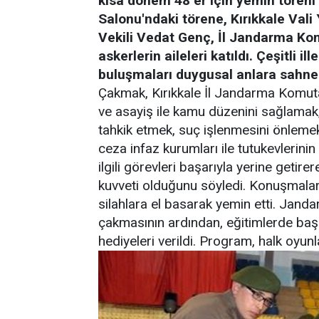
kısa dönem 48 er için yemin töreni
Salonu'ndaki törene, Kırıkkale Val
Vekili Vedat Genç, İl Jandarma Ko
askerlerin aileleri katıldı. Çeşitli i
buluşmaları duygusal anlara sahne
Çakmak, Kırıkkale İl Jandarma Komuta
ve asayiş ile kamu düzenini sağlamak,
tahkik etmek, suç işlenmesini önlemek
ceza infaz kurumları ile tutukevlerini
ilgili görevleri başarıyla yerine getirer
kuvveti olduğunu söyledi. Konuşmalar
silahlara el basarak yemin etti. Jan
çakmasının ardından, eğitimlerde başa
hediyeleri verildi. Program, halk oyun