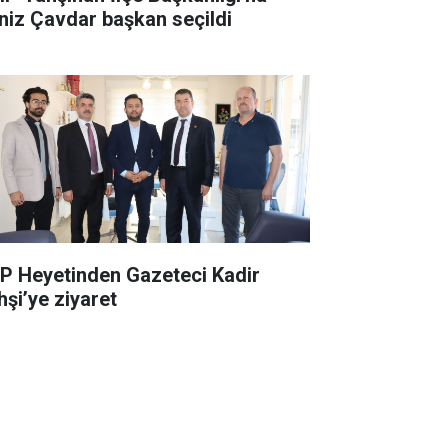
niz Çavdar başkan seçildi
P Heyetinden Gazeteci Kadir
hşi’ye ziyaret