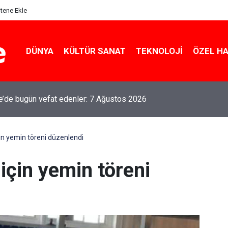
itene Ekle
DÜNYA
KÜLTÜR SANAT
TEKNOLOJI
ÖZEL H
le’de bugün vefat edenler: 7 Ağustos 2026
in yemin töreni düzenlendi
için yemin töreni