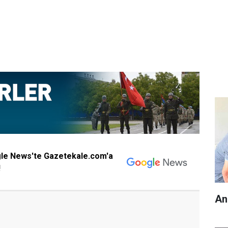
gle News'te Gazetekale.com'a
!
An