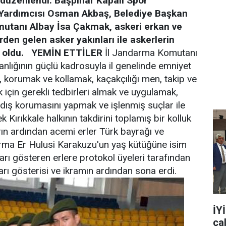
 düzenlendi. Başpınar Kapalı Spor
i Yardımcısı Osman Akbaş, Belediye Başkan
mutanı Albay İsa Çakmak, askeri erkan ve
llerden gelen asker yakınları ile askerlerin
 oldu.
YEMİN ETTİLER
İl Jandarma Komutanı
nlığının güçlü kadrosuyla il genelinde emniyet
 korumak ve kollamak, kaçakçılığı men, takip ve
 için gerekli tedbirleri almak ve uygulamak,
n dış korumasını yapmak ve işlenmiş suçlar ile
ek Kırıkkale halkının takdirini toplamış bir kolluk
ın ardından acemi erler Türk bayrağı ve
darma Er Hulusi Karakuzu'un yaş kütüğüne isim
rı gösteren erlere protokol üyeleri tarafından
ları gösterisi ve ikramın ardından sona erdi.
İY
ça