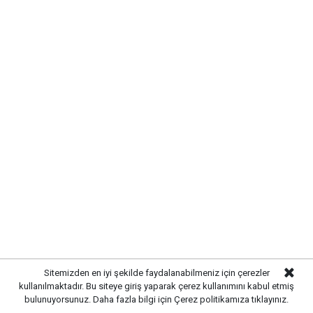
Gazetekale.com
Haber Merkezi
Kırıkkale Belediye Başkanı Ahmet Önal, Çalılıöz
Mahallesi'nde vatandaşlarla bir araya gelerek talep
ve önerileri dinledi. Önal, çözüm odaklı
belediyecilik anlayışıyla çalışmaların süreceğini
vurguladı.
Sitemizden en iyi şekilde faydalanabilmeniz için çerezler
kullanılmaktadır. Bu siteye giriş yaparak çerez kullanımını kabul etmiş
bulunuyorsunuz. Daha fazla bilgi için
Çerez politikamıza
tıklayınız.