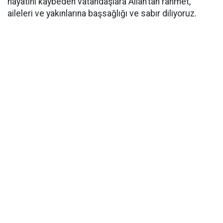
hayatını kaybeden vatandaşlara Allah’tan rahmet,
aileleri ve yakınlarına başsağlığı ve sabır diliyoruz.