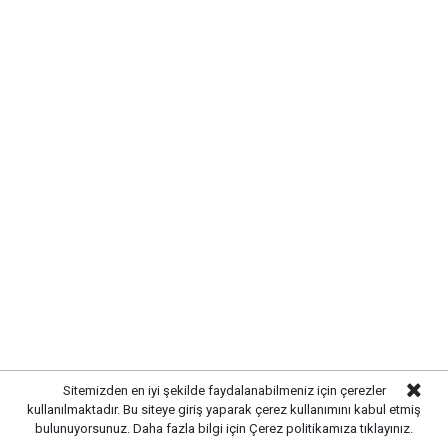
MODERN VE GÜÇLÜ ALTYAPI
OLUŞTURULDU
Çalışmalar kapsamında bölgedeki altyapı hatları
yenilenerek daha sağlıklı ve dayanıklı bir sistem
oluşturuldu. Tamamlanan altyapı sayesinde
yağışlardan kaynaklanabilecek olumsuzlukların önüne
geçilmesi ve vatandaşların daha konforlu bir yaşam
alanına kavuşması amaçlanıyor.
Sitemizden en iyi şekilde faydalanabilmeniz için çerezler
kullanılmaktadır. Bu siteye giriş yaparak çerez kullanımını kabul etmiş
bulunuyorsunuz. Daha fazla bilgi için
Çerez politikamıza
tıklayınız.