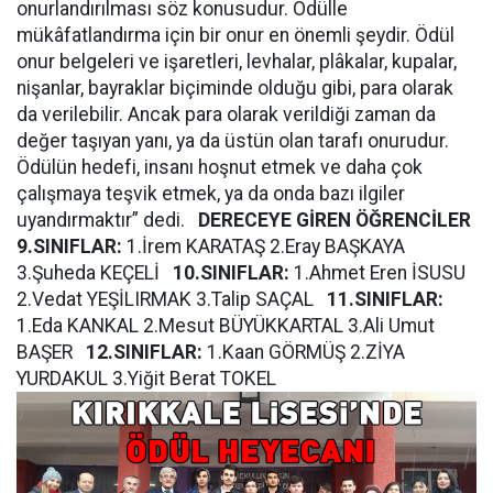
onurlandırılması söz konusudur. Ödülle
mükâfatlandırma için bir onur en önemli şeydir. Ödül
onur belgeleri ve işaretleri, levhalar, plâkalar, kupalar,
nişanlar, bayraklar biçiminde olduğu gibi, para olarak
da verilebilir. Ancak para olarak verildiği zaman da
değer taşıyan yanı, ya da üstün olan tarafı onurudur.
Ödülün hedefi, insanı hoşnut etmek ve daha çok
çalışmaya teşvik etmek, ya da onda bazı ilgiler
uyandırmaktır” dedi.
DERECEYE GİREN ÖĞRENCİLER
9.SINIFLAR:
1.İrem KARATAŞ 2.Eray BAŞKAYA
3.Şuheda KEÇELİ
10.SINIFLAR:
1.Ahmet Eren İSUSU
2.Vedat YEŞİLIRMAK 3.Talip SAÇAL
11.SINIFLAR:
1.Eda KANKAL 2.Mesut BÜYÜKKARTAL 3.Ali Umut
BAŞER
12.SINIFLAR:
1.Kaan GÖRMÜŞ 2.ZİYA
YURDAKUL 3.Yiğit Berat TOKEL