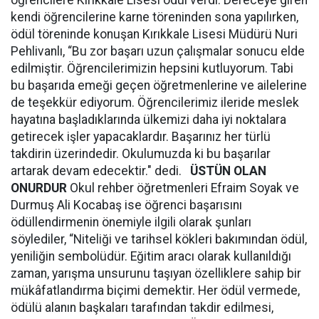
öğrencilere Kırıkkale Lisesi ödül verdi. Dereceye giren
kendi öğrencilerine karne töreninden sona yapılırken,
ödül töreninde konuşan Kırıkkale Lisesi Müdürü Nuri
Pehlivanlı, “Bu zor başarı uzun çalışmalar sonucu elde
edilmiştir. Öğrencilerimizin hepsini kutluyorum. Tabi
bu başarıda emeği geçen öğretmenlerine ve ailelerine
de teşekkür ediyorum. Öğrencilerimiz ileride meslek
hayatına başladıklarında ülkemizi daha iyi noktalara
getirecek işler yapacaklardır. Başarınız her türlü
takdirin üzerindedir. Okulumuzda ki bu başarılar
artarak devam edecektir." dedi.
ÜSTÜN OLAN
ONURDUR
Okul rehber öğretmenleri Efraim Soyak ve
Durmuş Ali Kocabaş ise öğrenci başarısını
ödüllendirmenin önemiyle ilgili olarak şunları
söylediler, “Niteliği ve tarihsel kökleri bakımından ödül,
yeniliğin sembolüdür. Eğitim aracı olarak kullanıldığı
zaman, yarışma unsurunu taşıyan özelliklere sahip bir
mükâfatlandırma biçimi demektir. Her ödül vermede,
ödülü alanın başkaları tarafından takdir edilmesi,