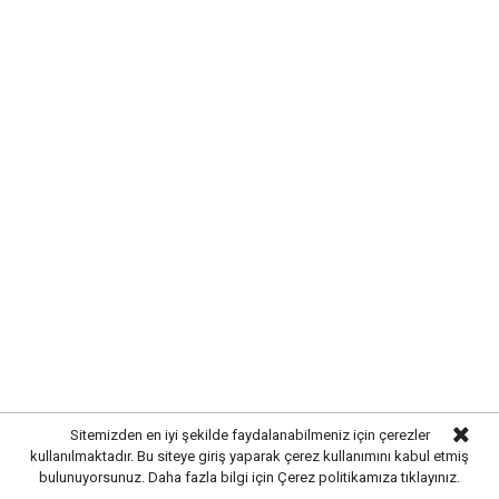
Yayınlanma:
07 Ağustos 2026 Cuma 11:08
Gazetekale.com
Haber Merkezi
Kırıkkale Belediye Başkanı Ahmet Önal, Çalılıöz
Mahallesi'nde vatandaşlarla bir araya gelerek talep
ve önerileri dinledi. Önal, çözüm odaklı
belediyecilik anlayışıyla çalışmaların süreceğini
vurguladı.
Sitemizden en iyi şekilde faydalanabilmeniz için çerezler
kullanılmaktadır. Bu siteye giriş yaparak çerez kullanımını kabul etmiş
bulunuyorsunuz. Daha fazla bilgi için
Çerez politikamıza
tıklayınız.