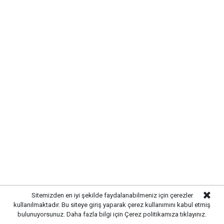
belediyecilik anlayışıyla çalışmaların süreceğini
vurguladı.
Sitemizden en iyi şekilde faydalanabilmeniz için çerezler
kullanılmaktadır. Bu siteye giriş yaparak çerez kullanımını kabul etmiş
bulunuyorsunuz. Daha fazla bilgi için
Çerez politikamıza
tıklayınız.