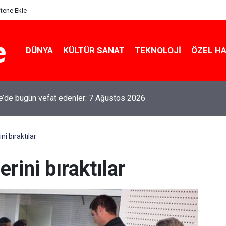
itene Ekle
DÜNYA
KÜLTÜR SANAT
TEKNOLOJI
ÖZEL H
le’de bugün vefat edenler: 7 Ağustos 2026
ni bıraktılar
rini bıraktılar