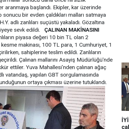
ler aranmaya başlandı. Ekipler, kar üzerinde
kip sonucu bir evden çaldıkları malları satmaya
e H.Y. adlı zanlıları suçüstü yakaladı. Gözaltına
dliyeye sevk edildi.
ÇALINAN MAKİNASINI
lıların piyasa değeri 10 bin TL olan 2
ç kesme makinası, 100 TL para, 1 Cumhuriyet, 1
rilirken, sahiplerine teslim edildi. Zanlıların
eçirildi. Çalınan mallarını Asayiş Müdürlüğü'nde
kkür ettiler. Yuva Mahallesi'nden çalınan ağaç
dlı vatandaş, yapılan GBT sorgulamasında
unduğunun ortaya çıkması üzerine tutuklandı.
İY
ça