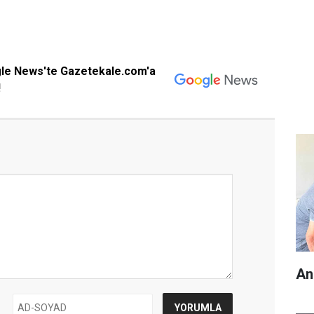
gle News'te Gazetekale.com'a
!
An