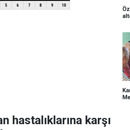
Öz
alt
Ka
Me
an hastalıklarına karşı