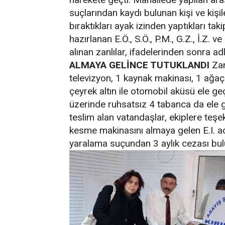
suçlarından kaydı bulunan kişi ve kişi
bıraktıkları ayak izinden yaptıkları ta
hazırlanan E.Ö., S.Ö., P.M., G.Z., İ.Z. v
alınan zanlılar, ifadelerinden sonra a
ALMAYA GELİNCE TUTUKLANDI
Zan
televizyon, 1 kaynak makinası, 1 ağa
çeyrek altın ile otomobil aküsü ele geçi
üzerinde ruhsatsız 4 tabanca da ele g
teslim alan vatandaşlar, ekiplere teşe
kesme makinasını almaya gelen E.I. a
yaralama suçundan 3 aylık cezası bul