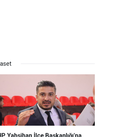
yaset
P Yahşihan İlçe Başkanlığı'na