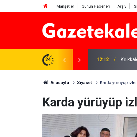
Manşetler
Günün Haberleri
Arşiv
S
 karşı denetimler artırıldı
24
12:12
Kırıkka
Anasayfa
Siyaset
Karda yürüyüp izleri
Karda yürüyüp izle