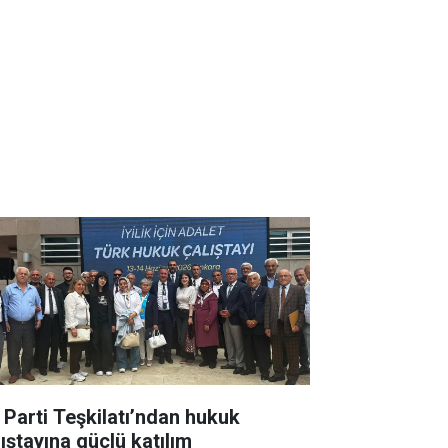
İ Parti Teşkilatı’ndan hukuk
lıştayına güçlü katılım