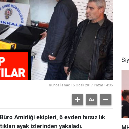
Si
Güncelleme:
15 Ocak 2017 Pazar 14:35
üro Amirliği ekipleri, 6 evden hırsız lık
tıkları ayak izlerinden yakaladı.
MH