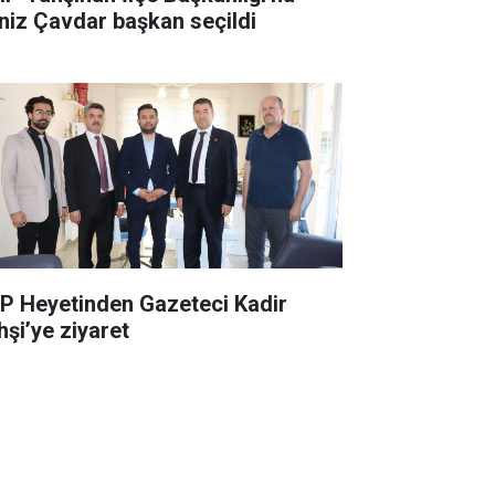
niz Çavdar başkan seçildi
P Heyetinden Gazeteci Kadir
hşi’ye ziyaret