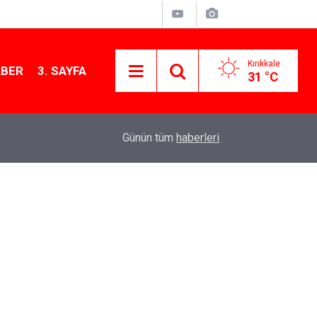
Kırıkkale
ABER
3. SAYFA
31 °C
11:21
MKE’nin Yerli Savunma Teknolojileri Dünya Sah
Günün tüm
haberleri