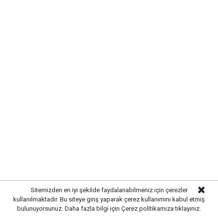
Gazetekale.com
Haber Merkezi
Altın piyasasında hareketlilik sürerken, Kırıkkale'de
güncel altın fiyatları da yatırımcıların yakın
takibinde. Küresel piyasalardaki gelişmeler ve döviz
kurundaki değişimler altın fiyatlarını etkilemeye
devam ediyor.
Sitemizden en iyi şekilde faydalanabilmeniz için çerezler
kullanılmaktadır. Bu siteye giriş yaparak çerez kullanımını kabul etmiş
bulunuyorsunuz. Daha fazla bilgi için
Çerez politikamıza
tıklayınız.