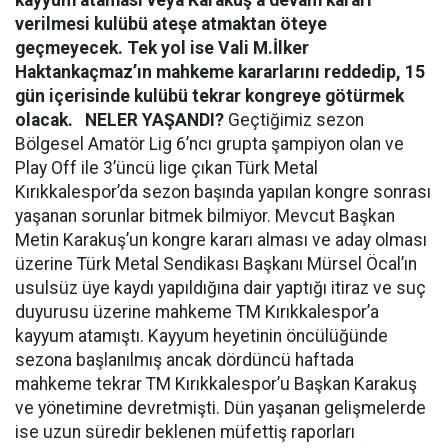
kayyum ataması veya Karakuş’a devam kararı
verilmesi kulübü ateşe atmaktan öteye
geçmeyecek. Tek yol ise Vali M.İlker
Haktankaçmaz’ın mahkeme kararlarını reddedip, 15
gün içerisinde kulübü tekrar kongreye götürmek
olacak.
NELER YAŞANDI?
Geçtiğimiz sezon
Bölgesel Amatör Lig 6’ncı grupta şampiyon olan ve
Play Off ile 3’üncü lige çıkan Türk Metal
Kırıkkalespor’da sezon başında yapılan kongre sonrası
yaşanan sorunlar bitmek bilmiyor. Mevcut Başkan
Metin Karakuş’un kongre kararı alması ve aday olması
üzerine Türk Metal Sendikası Başkanı Mürsel Öcal’ın
usulsüz üye kaydı yapıldığına dair yaptığı itiraz ve suç
duyurusu üzerine mahkeme TM Kırıkkalespor’a
kayyum atamıştı. Kayyum heyetinin öncülüğünde
sezona başlanılmış ancak dördüncü haftada
mahkeme tekrar TM Kırıkkalespor’u Başkan Karakuş
ve yönetimine devretmişti. Dün yaşanan gelişmelerde
ise uzun süredir beklenen müfettiş raporları