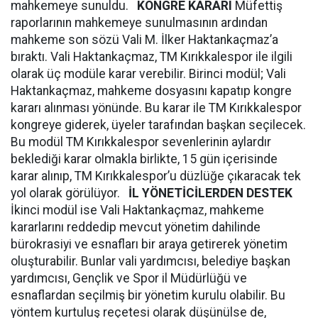
mahkemeye sunuldu.
KONGRE KARARI
Müfettiş
raporlarının mahkemeye sunulmasının ardından
mahkeme son sözü Vali M. İlker Haktankaçmaz’a
bıraktı. Vali Haktankaçmaz, TM Kırıkkalespor ile ilgili
olarak üç modüle karar verebilir. Birinci modül; Vali
Haktankaçmaz, mahkeme dosyasını kapatıp kongre
kararı alınması yönünde. Bu karar ile TM Kırıkkalespor
kongreye giderek, üyeler tarafından başkan seçilecek.
Bu modül TM Kırıkkalespor sevenlerinin aylardır
beklediği karar olmakla birlikte, 15 gün içerisinde
karar alınıp, TM Kırıkkalespor’u düzlüğe çıkaracak tek
yol olarak görülüyor.
İL YÖNETİCİLERDEN DESTEK
İkinci modül ise Vali Haktankaçmaz, mahkeme
kararlarını reddedip mevcut yönetim dahilinde
bürokrasiyi ve esnafları bir araya getirerek yönetim
oluşturabilir. Bunlar vali yardımcısı, belediye başkan
yardımcısı, Gençlik ve Spor il Müdürlüğü ve
esnaflardan seçilmiş bir yönetim kurulu olabilir. Bu
yöntem kurtuluş reçetesi olarak düşünülse de,