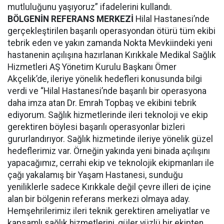
mutluluğunu yaşıyoruz” ifadelerini kullandı.
BÖLGENİN REFERANS MERKEZİ
Hilal Hastanesi’nde
gerçekleştirilen başarılı operasyondan ötürü tüm ekibi
tebrik eden ve yakın zamanda Nokta Mevkiindeki yeni
hastanenin açılışına hazırlanan Kırıkkale Medikal Sağlık
Hizmetleri AŞ Yönetim Kurulu Başkanı Ömer
Akçelik’de, ileriye yönelik hedefleri konusunda bilgi
verdi ve “Hilal Hastanesi’nde başarılı bir operasyona
daha imza atan Dr. Emrah Topbaş ve ekibini tebrik
ediyorum. Sağlık hizmetlerinde ileri teknoloji ve ekip
gerektiren böylesi başarılı operasyonlar bizleri
gururlandırıyor. Sağlık hizmetinde ileriye yönelik güzel
hedeflerimiz var. Örneğin yakında yeni binada açılışını
yapacağımız, cerrahi ekip ve teknolojik ekipmanları ile
çağı yakalamış bir Yaşam Hastanesi, sunduğu
yeniliklerle sadece Kırıkkale değil çevre illeri de içine
alan bir bölgenin referans merkezi olmaya aday.
Hemşehrilerimiz ileri teknik gerektiren ameliyatlar ve
kapsamlı sağlık hizmetlerini, güler yüzlü bir ekipten