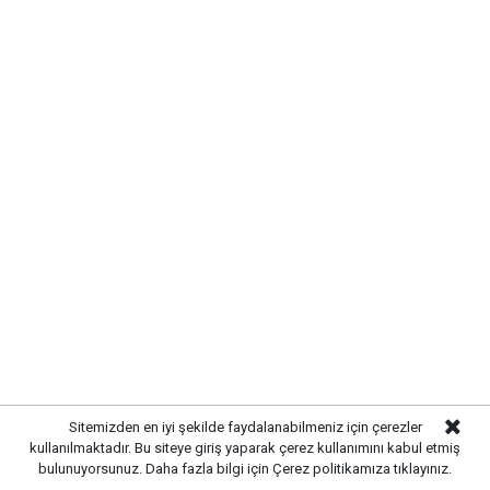
ÇALILIÖZ MAHALLESİ'NDE
ALTYAPI SORUNLARI GİDERİLDİ
Kırıkkale Belediyesi,
kent genelinde sürdürdüğü
Sitemizden en iyi şekilde faydalanabilmeniz için çerezler
altyapı yatırımlarına aralıksız devam ediyor. Bu
kullanılmaktadır. Bu siteye giriş yaparak çerez kullanımını kabul etmiş
kapsamda
Çalılıöz Mahallesi'nde
bulunan sokakta
bulunuyorsunuz. Daha fazla bilgi için
Çerez politikamıza
tıklayınız.
yürütülen altyapı çalışmaları tamamlanırken, uzun