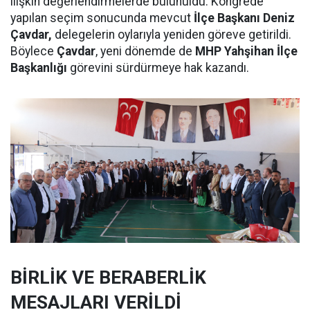
ilişkin değerlendirmelerde bulunuldu. Kongrede
yapılan seçim sonucunda mevcut
İlçe Başkanı Deniz
Çavdar,
delegelerin oylarıyla yeniden göreve getirildi.
Böylece
Çavdar
, yeni dönemde de
MHP Yahşihan İlçe
Başkanlığı
görevini sürdürmeye hak kazandı.
BİRLİK VE BERABERLİK
MESAJLARI VERİLDİ