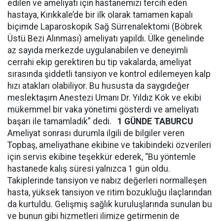
edilen ve ameliyatı için hastanemizi tercih eden
hastaya, Kırıkkale’de bir ilk olarak tamamen kapalı
biçimde Laparoskopik Sağ Sürrenalektomi (Böbrek
Üstü Bezi Alınması) ameliyatı yapıldı. Ülke genelinde
az sayıda merkezde uygulanabilen ve deneyimli
cerrahi ekip gerektiren bu tip vakalarda, ameliyat
sırasında şiddetli tansiyon ve kontrol edilemeyen kalp
hızı atakları olabiliyor. Bu hususta da saygıdeğer
meslektaşım Anestezi Umanı Dr. Yıldız Kök ve ekibi
mükemmel bir vaka yönetimi gösterdi ve ameliyatı
başarı ile tamamladık” dedi.
1 GÜNDE TABURCU
Ameliyat sonrası durumla ilgili de bilgiler veren
Topbaş, ameliyathane ekibine ve takibindeki özverileri
için servis ekibine teşekkür ederek, “Bu yöntemle
hastanede kalış süresi yalnızca 1 gün oldu.
Takiplerinde tansiyon ve nabız değerleri normalleşen
hasta, yüksek tansiyon ve ritim bozukluğu ilaçlarından
da kurtuldu. Gelişmiş sağlık kuruluşlarında sunulan bu
ve bunun gibi hizmetleri ilimize getirmenin de