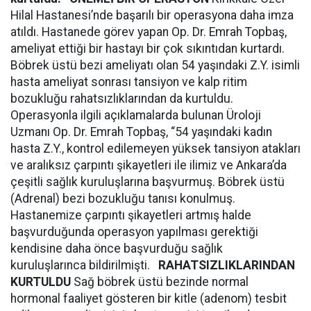
Hilal Hastanesi’nde başarılı bir operasyona daha imza
atıldı. Hastanede görev yapan Op. Dr. Emrah Topbaş,
ameliyat ettiği bir hastayı bir çok sıkıntıdan kurtardı.
Böbrek üstü bezi ameliyatı olan 54 yaşındaki Z.Y. isimli
hasta ameliyat sonrası tansiyon ve kalp ritim
bozukluğu rahatsızlıklarından da kurtuldu.
Operasyonla ilgili açıklamalarda bulunan Üroloji
Uzmanı Op. Dr. Emrah Topbaş, “54 yaşındaki kadın
hasta Z.Y., kontrol edilemeyen yüksek tansiyon atakları
ve aralıksız çarpıntı şikayetleri ile ilimiz ve Ankara’da
çeşitli sağlık kuruluşlarına başvurmuş. Böbrek üstü
(Adrenal) bezi bozukluğu tanısı konulmuş.
Hastanemize çarpıntı şikayetleri artmış halde
başvurduğunda operasyon yapılması gerektiği
kendisine daha önce başvurduğu sağlık
kuruluşlarınca bildirilmişti.
RAHATSIZLIKLARINDAN
KURTULDU
Sağ böbrek üstü bezinde normal
hormonal faaliyet gösteren bir kitle (adenom) tesbit