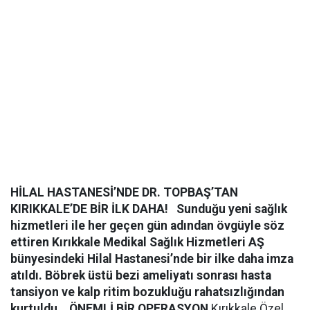
HİLAL HASTANESİ’NDE DR. TOPBAŞ’TAN
KIRIKKALE’DE BİR İLK DAHA!
Sunduğu yeni sağlık
hizmetleri ile her geçen gün adından övgüyle söz
ettiren Kırıkkale Medikal Sağlık Hizmetleri AŞ
bünyesindeki Hilal Hastanesi’nde bir ilke daha imza
atıldı. Böbrek üstü bezi ameliyatı sonrası hasta
tansiyon ve kalp ritim bozukluğu rahatsızlığından
kurtuldu.
ÖNEMLİ BİR OPERASYON
Kırıkkale Özel