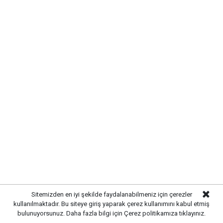
Gazetekale.com
Haber Merkezi
Kırıkkale Belediye Başkanı Ahmet Önal, Çalılıöz
Mahallesi'nde vatandaşlarla bir araya gelerek talep
ve önerileri dinledi. Önal, çözüm odaklı
belediyecilik anlayışıyla çalışmaların süreceğini
vurguladı.
Sitemizden en iyi şekilde faydalanabilmeniz için çerezler
kullanılmaktadır. Bu siteye giriş yaparak çerez kullanımını kabul etmiş
bulunuyorsunuz. Daha fazla bilgi için
Çerez politikamıza
tıklayınız.