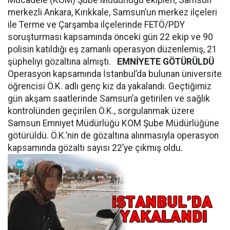
Mücadele (KOM) Şube Müdürlüğü ekipleri, Samsun
merkezli Ankara, Kırıkkale, Samsun’un merkez ilçeleri
ile Terme ve Çarşamba ilçelerinde FETÖ/PDY
soruşturması kapsamında önceki gün 22 ekip ve 90
polisin katıldığı eş zamanlı operasyon düzenlemiş, 21
şüpheliyi gözaltına almıştı.
EMNİYETE GÖTÜRÜLDÜ
Operasyon kapsamında İstanbul’da bulunan üniversite
öğrencisi Ö.K. adlı genç kız da yakalandı. Geçtiğimiz
gün akşam saatlerinde Samsun’a getirilen ve sağlık
kontrolünden geçirilen Ö.K., sorgulanmak üzere
Samsun Emniyet Müdürlüğü KOM Şube Müdürlüğüne
götürüldü. Ö.K.’nin de gözaltına alınmasıyla operasyon
kapsamında gözaltı sayısı 22’ye çıkmış oldu.