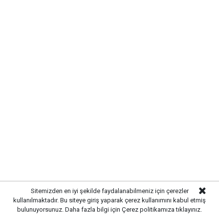
KIRIKKALE’DE HAYVAN SAĞLIĞI
İÇİN ÖNLEMLER ARTIRILDI
Kırıkkale’de hayvan hastalıklarının yayılmasını önlemek
ve hayvancılığın sürdürülebilirliğini sağlamak amacıyla
çalışmalar hız kazandı. Yetkili ekipler, kent genelinde
hayvan sağlığına yönelik kontrollerini artırarak gerekli
Sitemizden en iyi şekilde faydalanabilmeniz için çerezler
tedbirleri uygulamaya başladı.
kullanılmaktadır. Bu siteye giriş yaparak çerez kullanımını kabul etmiş
bulunuyorsunuz. Daha fazla bilgi için
Çerez politikamıza
tıklayınız.