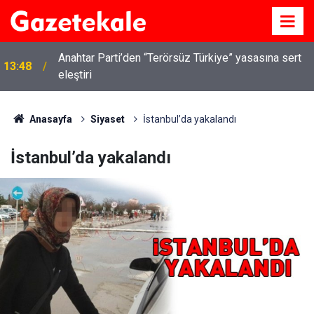
Anahtar Parti’den “Terörsüz Türkiye” yasasına sert
13:48
eleştiri
Kırıkkale’de hayvan hastalıklarına karşı denetimler
13:07
artırıldı
Anasayfa
Siyaset
İstanbul’da yakalandı
İstanbul’da yakalandı