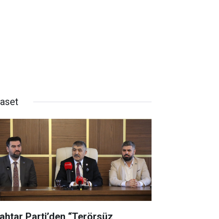
yaset
ahtar Parti’den “Terörsüz