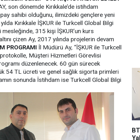
AY, son dönemde Kırıkkale’de istihdam
ay sahibi olduğunu, ilimizdeki gençlere yeni
 yılda Kırıkkale İŞKUR ile Turkcell Global Bilgi
si mesleğinde, 315 kişi İŞKUR’un kurs
ltını çizen Ay, 2017 yılında projelerin devam
TİM PROGRAMI
İl Müdürü Ay, “İŞKUR ile Turkcell
 protokolle, Müşteri Hizmetleri Görevlisi
 Programı düzenlenecek. 60 gün sürecek
k 54 TL ücreti ve genel sağlık sigorta primleri
amın sonunda İstihdam ise Turkcell Global Bilgi
BT
Ya