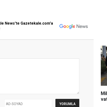
gle News'te Gazetekale.com'a
!
Mil
va