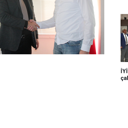
İY
ça