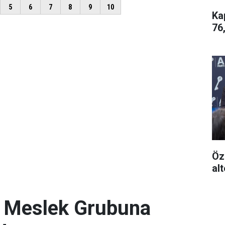
Ka
76
Öz
alt
. Meslek Grubuna