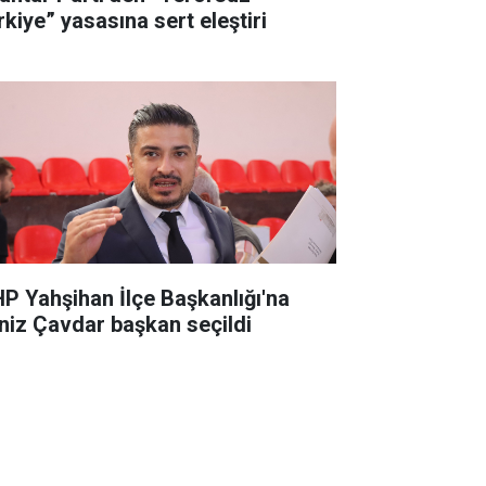
rkiye” yasasına sert eleştiri
P Yahşihan İlçe Başkanlığı'na
niz Çavdar başkan seçildi