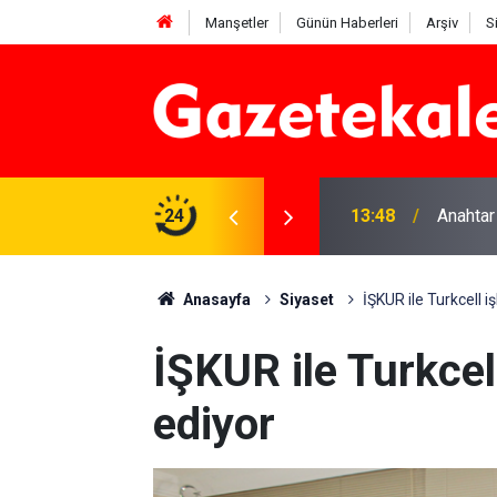
Manşetler
Günün Haberleri
Arşiv
S
na Beyaz Listeden aday
24
13:48
Anahtar
Anasayfa
Siyaset
İŞKUR ile Turkcell i
İŞKUR ile Turkcel
ediyor