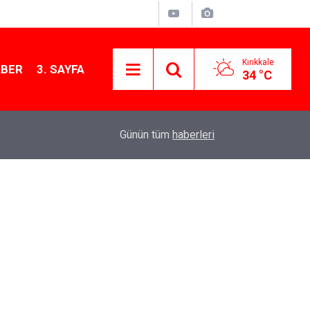
Kırıkkale
ABER
3. SAYFA
34 °C
13:07
Kırıkkale’de hayvan hastalıklarına karşı denetimler
Günün tüm
haberleri