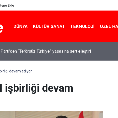
itene Ekle
DÜNYA
KÜLTÜR SANAT
TEKNOLOJI
ÖZEL H
 Parti’den “Terörsüz Türkiye” yasasına sert eleştiri
şbirliği devam ediyor
l işbirliği devam