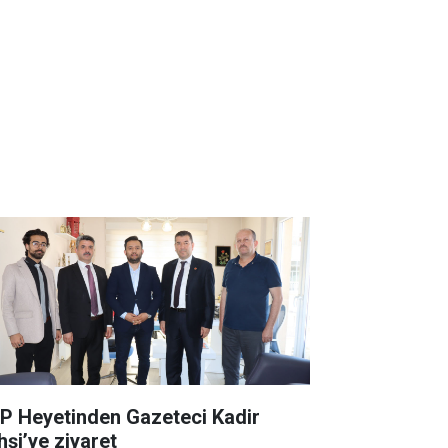
P Heyetinden Gazeteci Kadir
hşi’ye ziyaret