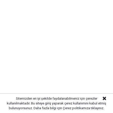
KIRIKKALE’DE HAYVAN SAĞLIĞI
Sitemizden en iyi şekilde faydalanabilmeniz için çerezler
İÇİN ÖNLEMLER ARTIRILDI
kullanılmaktadır. Bu siteye giriş yaparak çerez kullanımını kabul etmiş
bulunuyorsunuz. Daha fazla bilgi için
Çerez politikamıza
tıklayınız.