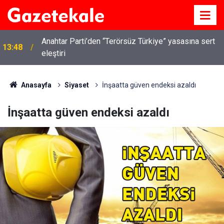
Kırıkkale’de hayvan hastalıklarına karşı denetimler
13:07
artırıldı
Anasayfa
Siyaset
İnşaatta güven endeksi azaldı
İnşaatta güven endeksi azaldı