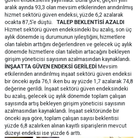
güven endekslerini yayımladı. Buna göre, geçen yılın
aralık ayında 93,3 olan mevsim etkilerinden arındırılmış
hizmet sektörü güven endeksi, yüzde 6,2 azalarak
ocakta 87,5'e düştü.
TALEP BEKLENTİSİ AZALDI
Hizmet sektörü güven endeksindeki bu azalış, son üç
aylık dönemde iş durumunun iyileştiğini, hizmetlere
olan talebin arttığını değerlendiren ve gelecek üç aylık
dönemde hizmetlere olan talebin artacağını bekleyen
girişim yöneticisi sayısının azalmasından kaynaklandı.
İNŞAATTA GÜVEN ENDEKSİ GERİLEDİ
Mevsim
etkilerinden arındırılmış inşaat sektörü güven endeksi
bir önceki ayda 76,1 iken bu ay yüzde 1,7 azalarak 74,8
değerine gerildi. İnşaat sektörü güven endeksindeki
bu azalış, gelecek üç aylık dönemde toplam çalışan
sayısında artış bekleyen girişim yöneticisi sayısının
azalmasından kaynaklandı. İnşaat sektöründe bir
önceki aya göre, toplam çalışan sayısı beklentisi
yüzde 6,8 azalırken alınan kayıtlı siparişlerin mevcut
düzeyi endeksi ise yüzde 6 arttı.