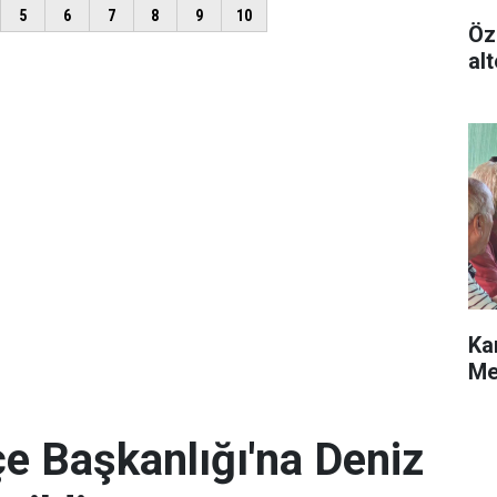
Öz
alt
Ka
Me
e Başkanlığı'na Deniz