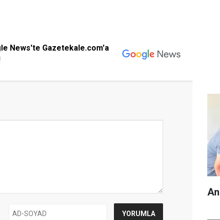
gle News'te Gazetekale.com'a
!
An