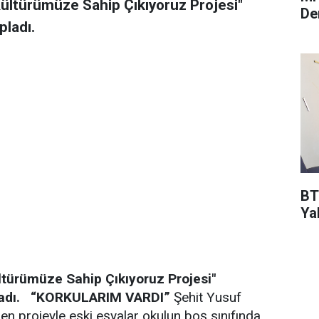
 Kültürümüze Sahip Çıkıyoruz Projesi"
De
pladı.
BT
Ya
ültürümüze Sahip Çıkıyoruz Projesi"
adı.
“KORKULARIM VARDI”
Şehit Yusuf
en projeyle eski eşyalar okulun boş sınıfında