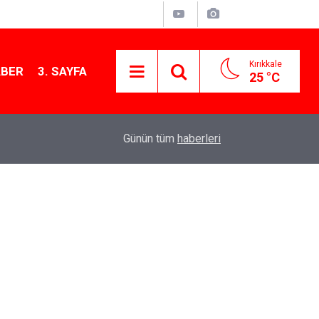
Kırıkkale
ABER
3. SAYFA
25 °C
12:26
Kırıkkale Çalılıöz Mahallesi'nde altyapı çalışma
Günün tüm
haberleri