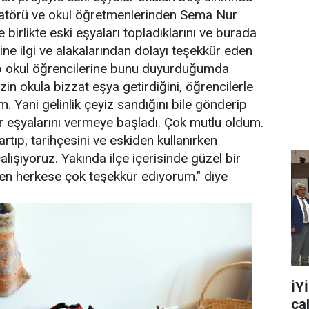
natörü ve okul öğretmenlerinden Sema Nur
 birlikte eski eşyaları topladıklarını ve burada
erine ilgi ve alakalarından dolayı teşekkür eden
yıp okul öğrencilerine bunu duyurduğumda
izin okula bizzat eşya getirdiğini, öğrencilerle
 Yani gelinlik çeyiz sandığını bile gönderip
akır eşyalarını vermeye başladı. Çok mutlu oldum.
artıp, tarihçesini ve eskiden kullanırken
lışıyoruz. Yakında ilçe içerisinde güzel bir
çen herkese çok teşekkür ediyorum." diye
İY
ça