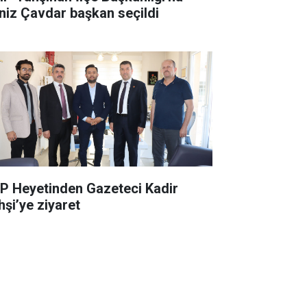
niz Çavdar başkan seçildi
P Heyetinden Gazeteci Kadir
hşi’ye ziyaret