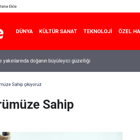
itene Ekle
DÜNYA
KÜLTÜR SANAT
TEKNOLOJI
ÖZEL H
le yakınlarında doğanın büyüleyici güzelliği
ümüze Sahip çıkıyoruz
ürümüze Sahip