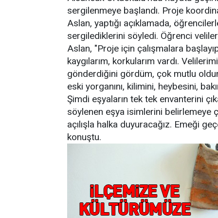
sergilenmeye başlandı. Proje koordi
Aslan, yaptığı açıklamada, öğrencilerle
sergilediklerini söyledi. Öğrenci velil
Aslan, "Proje için çalışmalara başla
kaygılarım, korkularım vardı. Velilerim
gönderdiğini gördüm, çok mutlu oldum.
eski yorganını, kilimini, heybesini, b
Şimdi eşyaların tek tek envanterini çık
söylenen eşya isimlerini belirlemeye ça
açılışla halka duyuracağız. Emeği ge
konuştu.