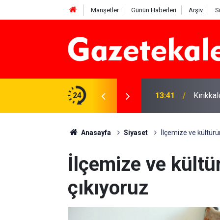
Manşetler
Günün Haberleri
Arşiv
S
 Deniz Çavdar başkan seçildi
24
13:41
Kırıkka
Anasayfa
Siyaset
İlçemize ve kültür
İlçemize ve kült
çıkıyoruz