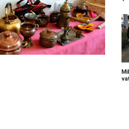
Mil
va