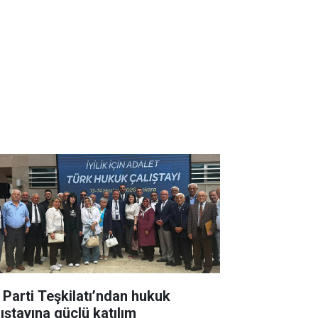
İ Parti Teşkilatı’ndan hukuk
lıştayına güçlü katılım