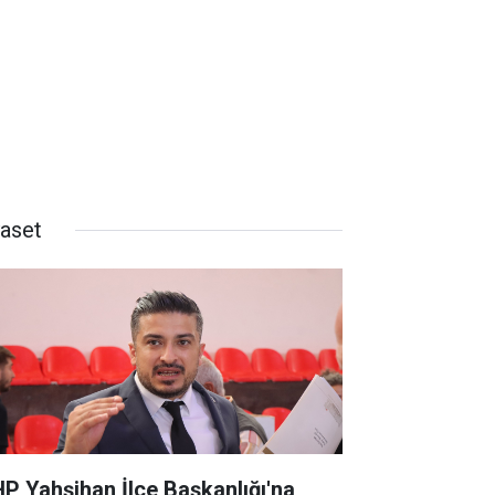
yaset
P Yahşihan İlçe Başkanlığı'na