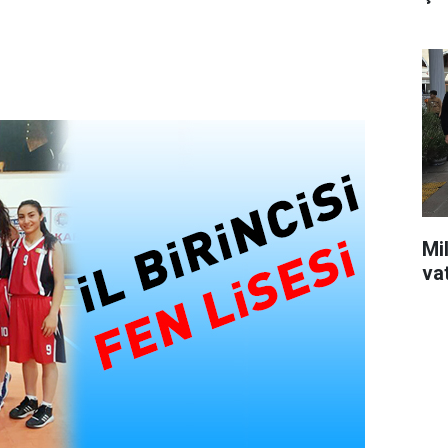
Mil
va