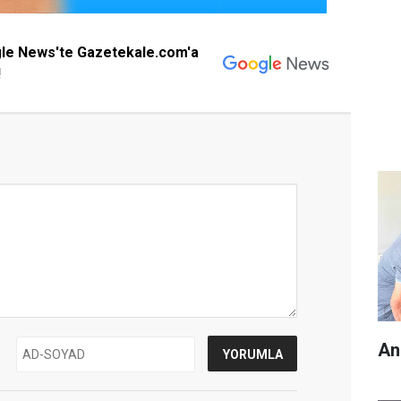
gle News'te Gazetekale.com'a
!
An