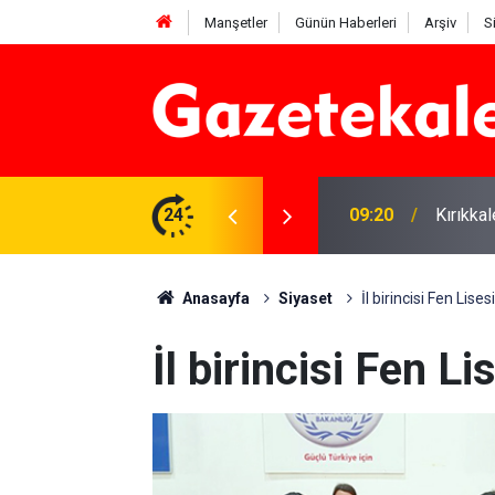
Manşetler
Günün Haberleri
Arşiv
S
si: 7 Ağustos 2026
24
09:20
Kırıkka
Anasayfa
Siyaset
İl birincisi Fen Lises
İl birincisi Fen Li