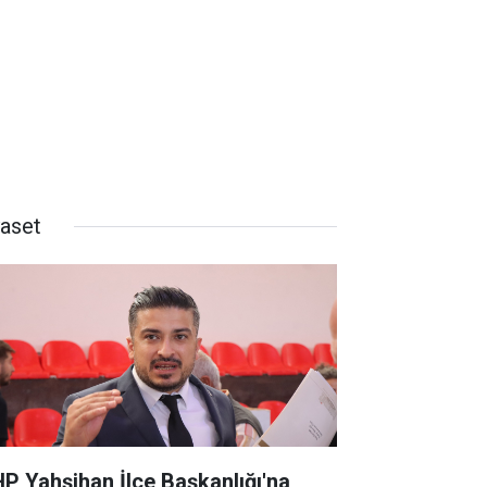
yaset
P Yahşihan İlçe Başkanlığı'na