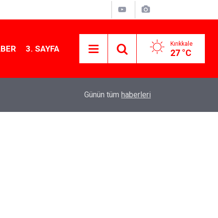
Kırıkkale
ABER
3. SAYFA
27 °C
09:14
Kırıkkale'de altın fiyatları ne kadar? 7 Ağustos 
Günün tüm
haberleri