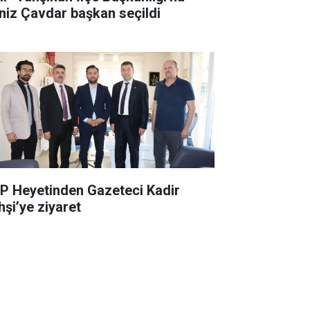
niz Çavdar başkan seçildi
P Heyetinden Gazeteci Kadir
hşi’ye ziyaret