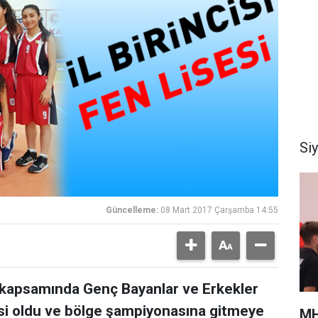
Si
Güncelleme:
08 Mart 2017 Çarşamba 14:55
rı kapsamında Genç Bayanlar ve Erkekler
isi oldu ve bölge şampiyonasına gitmeye
MH