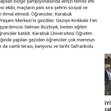
yapılan bölge şampiyonasında ilimizi temsil etti.
si ekibi, maçların yanı sıra şehrin sosyal ve
eyi ihmal etmedi. Öğrenciler; Karabük
l Yaşam Merkezi’ni gezdiler. Geziye Kırıkkale Fen
şyardımcısı Selman Bozbıyık, beden eğitim
enciler katıldı. Karabük Üniversitesi Öğretim
liğinde yapılan geziden öğrenciler çok memnun
n da camlı terası, kanyonu ve tarihi Safranbolu
İY
ça