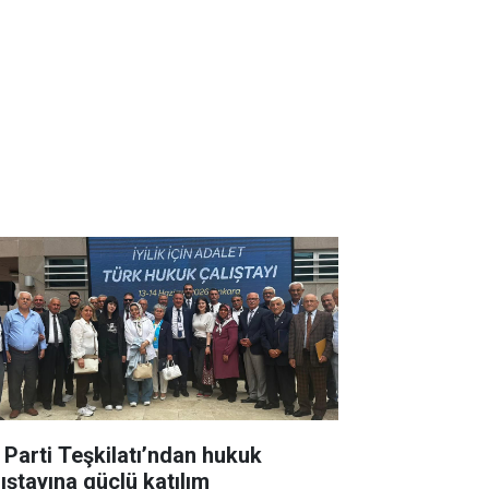
İ Parti Teşkilatı’ndan hukuk
lıştayına güçlü katılım