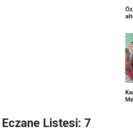
Öz
alt
Ka
Me
 Eczane Listesi: 7