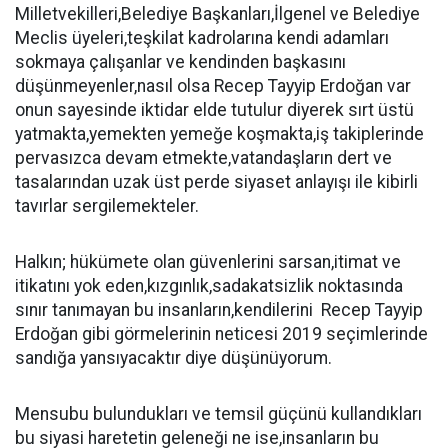
Milletvekilleri,Belediye Başkanları,İlgenel ve Belediye
Meclis üyeleri,teşkilat kadrolarına kendi adamları
sokmaya çalışanlar ve kendinden başkasını
düşünmeyenler,nasıl olsa Recep Tayyip Erdoğan var
onun sayesinde iktidar elde tutulur diyerek sırt üstü
yatmakta,yemekten yemeğe koşmakta,iş takiplerinde
pervasızca devam etmekte,vatandaşların dert ve
tasalarından uzak üst perde siyaset anlayışı ile kibirli
tavırlar sergilemekteler.
Halkın; hükümete olan güvenlerini sarsan,itimat ve
itikatını yok eden,kızgınlık,sadakatsizlik noktasında
sınır tanımayan bu insanların,kendilerini Recep Tayyip
Erdoğan gibi görmelerinin neticesi 2019 seçimlerinde
sandığa yansıyacaktır diye düşünüyorum.
Mensubu bulundukları ve temsil güçünü kullandıkları
bu siyasi haretetin geleneği ne ise,insanların bu