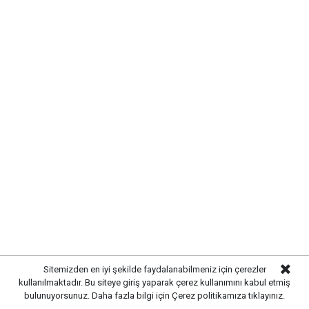
Yayınlanma:
07 Ağustos 2026 Cuma 11:21
Gazetekale.com
Haber Merkezi
Sitemizden en iyi şekilde faydalanabilmeniz için çerezler
kullanılmaktadır. Bu siteye giriş yaparak çerez kullanımını kabul etmiş
Makine ve Kimya Endüstrisi (MKE), geliştirdiği yerli
bulunuyorsunuz. Daha fazla bilgi için
Çerez politikamıza
tıklayınız.